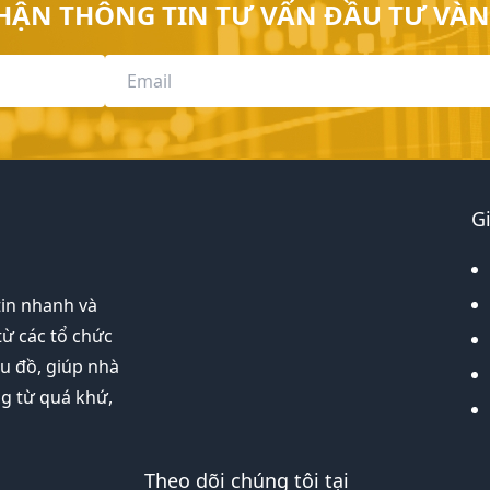
HẬN THÔNG TIN TƯ VẤN ĐẦU TƯ VÀN
G
tin nhanh và
từ các tổ chức
ểu đồ, giúp nhà
ng từ quá khứ,
Theo dõi chúng tôi tại