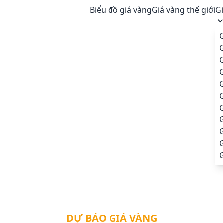
Biểu đồ giá vàng
Giá vàng thế giới
G
G
G
G
G
G
DỰ BÁO GIÁ VÀNG