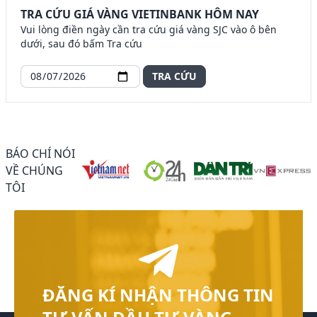
TRA CỨU GIÁ VÀNG VIETINBANK HÔM NAY
Vui lòng điền ngày cần tra cứu giá vàng SJC vào ô bên
dưới, sau đó bấm Tra cứu
TRA CỨU
BÁO CHÍ NÓI
VỀ CHÚNG
TÔI
ĐĂNG KÍ NHẬN THÔNG TIN