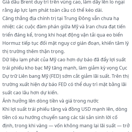
Giá dầu Brent duy trì trên vùng cao, làm dấy lên lo ngại
rằng áp lực lạm phát toàn cầu có thể kéo dài.
Căng thẳng địa chính trị tại Trung Đông vẫn chưa hạ
nhiệt: các cuộc đàm phán giữa Mỹ và Iran chưa đạt tiến
triển đáng kể, trong khi hoạt động vận tải qua eo biển
Hormuz tiếp tục đối mặt nguy cơ gián đoạn, khiến tâm lý
thị trường thêm thận trọng.
Dữ liệu lạm phát của Mỹ cao hơn dự báo đã đẩy lợi suất
trái phiếu kho bạc Mỹ tăng mạnh, làm giảm kỳ vọng Cục
Dự trữ Liên bang Mỹ (FED) sớm cắt giảm lãi suất. Trên thị
trường xuất hiện dự báo FED có thể duy trì mặt bằng lãi
suất cao lâu hơn dự kiến.
Ảnh hưởng lên dòng tiền và giá trong nước
Khi lợi suất trái phiếu tăng và đồng USD mạnh lên, dòng
tiền có xu hướng chuyển sang các tài sản sinh lời cố
định, trong khi vàng — vốn không mang lại lãi suất — trở