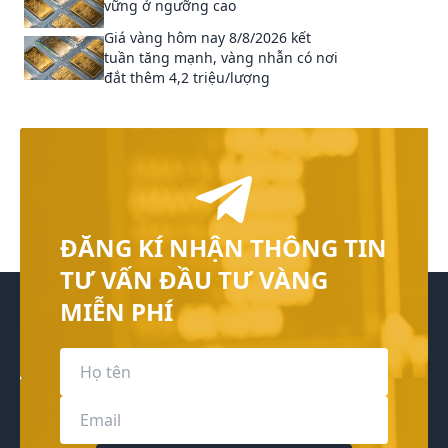
vững ở ngưỡng cao
Giá vàng hôm nay 8/8/2026 kết
tuần tăng mạnh, vàng nhẫn có nơi
đắt thêm 4,2 triệu/lượng
ĐĂNG KÍ NHẬN THÔNG TIN
TƯ VẤN ĐẦU TƯ VÀNG
MIỄN PHÍ