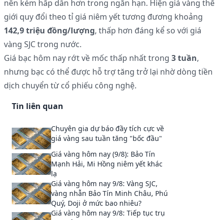
nên kém hấp dẫn hơn trong ngắn hạn. Hiện giá vàng thế
giới quy đổi theo tỉ giá niêm yết tương đương khoảng
142,9 triệu đồng/lượng
, thấp hơn đáng kể so với giá
vàng SJC trong nước.
Giá bạc hôm nay rớt về mốc thấp nhất trong
3 tuần
,
nhưng bạc có thể được hỗ trợ tăng trở lại nhờ dòng tiền
dịch chuyển từ cổ phiếu công nghệ.
Tin liên quan
Chuyên gia dự báo đầy tích cực về
giá vàng sau tuần tăng "bốc đầu"
Giá vàng hôm nay (9/8): Bảo Tín
Mạnh Hải, Mi Hồng niêm yết khác
lạ
Giá vàng hôm nay 9/8: Vàng SJC,
vàng nhẫn Bảo Tín Minh Châu, Phú
Quý, Doji ở mức bao nhiêu?
Giá vàng hôm nay 9/8: Tiếp tục trụ