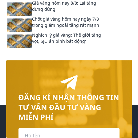
Giá vàng hôm nay 8/8: Lại tăng
dựng đứng
Chốt giá vàng hôm nay ngày 7/8
trong giảm ngoài tăng rất mạnh
Nghịch lý giá vàng: Thế giới tăng
vọt, SJC 'án binh bất động'
ĐĂNG KÍ NHẬN THÔNG TIN
TƯ VẤN ĐẦU TƯ VÀNG
MIỄN PHÍ