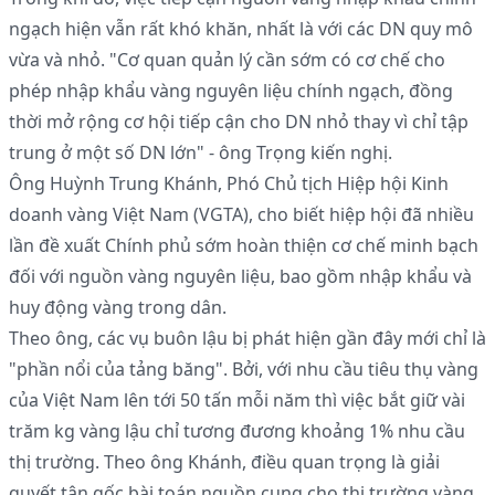
ngạch hiện vẫn rất khó khăn, nhất là với các DN quy mô
vừa và nhỏ. "Cơ quan quản lý cần sớm có cơ chế cho
phép nhập khẩu vàng nguyên liệu chính ngạch, đồng
thời mở rộng cơ hội tiếp cận cho DN nhỏ thay vì chỉ tập
trung ở một số DN lớn" - ông Trọng kiến nghị.
Ông Huỳnh Trung Khánh, Phó Chủ tịch Hiệp hội Kinh
doanh vàng Việt Nam (VGTA), cho biết hiệp hội đã nhiều
lần đề xuất Chính phủ sớm hoàn thiện cơ chế minh bạch
đối với nguồn vàng nguyên liệu, bao gồm nhập khẩu và
huy động vàng trong dân.
Theo ông, các vụ buôn lậu bị phát hiện gần đây mới chỉ là
"phần nổi của tảng băng". Bởi, với nhu cầu tiêu thụ vàng
của Việt Nam lên tới 50 tấn mỗi năm thì việc bắt giữ vài
trăm kg vàng lậu chỉ tương đương khoảng 1% nhu cầu
thị trường. Theo ông Khánh, điều quan trọng là giải
quyết tận gốc bài toán nguồn cung cho thị trường vàng