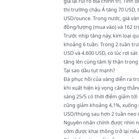
giá lại rủi ro địa chính trị. Tín
thị trường châu Á tăng 70 USD,
USD/ounce. Trong nước, giá vàn
đồng/lượng (mua vào) và 162 tri
Trước nhịp tăng này, kim loại q
khoảng 6 tuần. Trong 2 tuần trư
USD và 4.600 USD, có lúc rơi sá
tăng lên cùng tâm lý thận trọng 
Tại sao dầu tụt mạnh?
Đà phục hồi của vàng diễn ra tr
khi xuất hiện kỳ vọng căng thẳn
sáng 25/5 có thời điểm giảm tớ
cũng giảm khoảng 4,1%, xuống 
USD/thùng sau hơn 2 tuần neo 
Nguyên nhân chính được nhìn nh
sớm được khai thông trở lại nếu