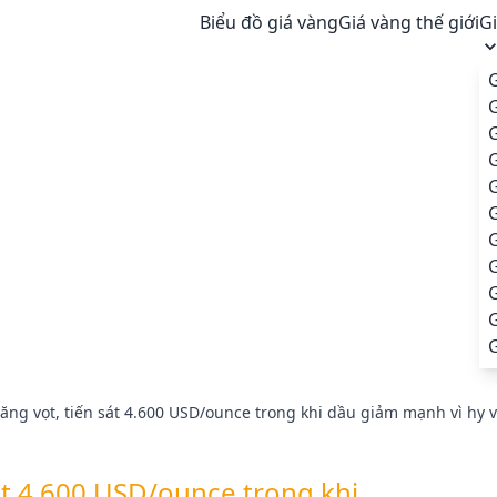
Biểu đồ giá vàng
Giá vàng thế giới
G
G
G
G
G
G
ăng vọt, tiến sát 4.600 USD/ounce trong khi dầu giảm mạnh vì hy 
át 4.600 USD/ounce trong khi