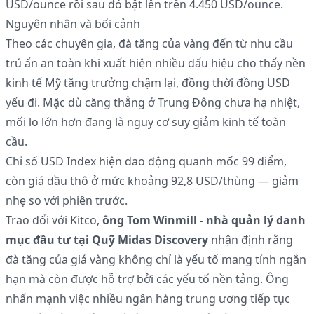
USD/ounce rồi sau đó bật lên trên 4.450 USD/ounce.
Nguyên nhân và bối cảnh
Theo các chuyên gia, đà tăng của vàng đến từ nhu cầu
trú ẩn an toàn khi xuất hiện nhiều dấu hiệu cho thấy nền
kinh tế Mỹ tăng trưởng chậm lại, đồng thời đồng USD
yếu đi. Mặc dù căng thẳng ở Trung Đông chưa hạ nhiệt,
mối lo lớn hơn đang là nguy cơ suy giảm kinh tế toàn
cầu.
Chỉ số USD Index hiện dao động quanh mốc 99 điểm,
còn giá dầu thô ở mức khoảng 92,8 USD/thùng — giảm
nhẹ so với phiên trước.
Trao đổi với Kitco,
ông Tom Winmill - nhà quản lý danh
mục đầu tư tại Quỹ Midas Discovery
nhận định rằng
đà tăng của giá vàng không chỉ là yếu tố mang tính ngắn
hạn mà còn được hỗ trợ bởi các yếu tố nền tảng. Ông
nhấn mạnh việc nhiều ngân hàng trung ương tiếp tục