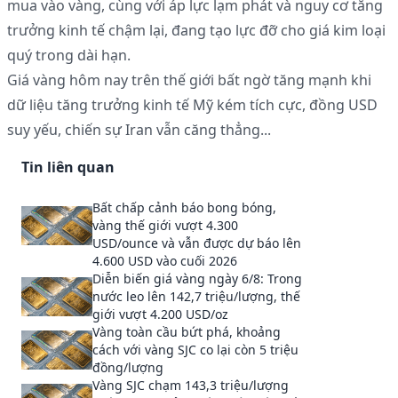
mua vào vàng, cùng với áp lực lạm phát và nguy cơ tăng
trưởng kinh tế chậm lại, đang tạo lực đỡ cho giá kim loại
quý trong dài hạn.
Giá vàng hôm nay trên thế giới bất ngờ tăng mạnh khi
dữ liệu tăng trưởng kinh tế Mỹ kém tích cực, đồng USD
suy yếu, chiến sự Iran vẫn căng thẳng...
Tin liên quan
Bất chấp cảnh báo bong bóng,
vàng thế giới vượt 4.300
USD/ounce và vẫn được dự báo lên
4.600 USD vào cuối 2026
Diễn biến giá vàng ngày 6/8: Trong
nước leo lên 142,7 triệu/lượng, thế
giới vượt 4.200 USD/oz
Vàng toàn cầu bứt phá, khoảng
cách với vàng SJC co lại còn 5 triệu
đồng/lượng
Vàng SJC chạm 143,3 triệu/lượng