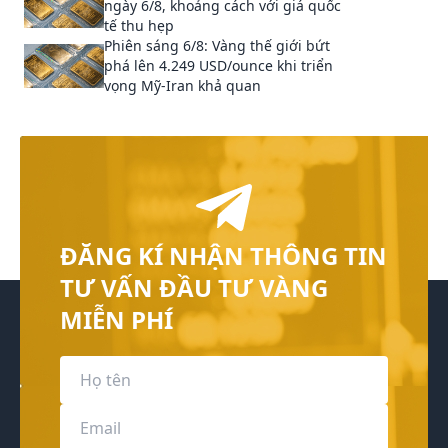
ngày 6/8, khoảng cách với giá quốc
tế thu hẹp
Phiên sáng 6/8: Vàng thế giới bứt
phá lên 4.249 USD/ounce khi triển
vọng Mỹ-Iran khả quan
ĐĂNG KÍ NHẬN THÔNG TIN
TƯ VẤN ĐẦU TƯ VÀNG
MIỄN PHÍ