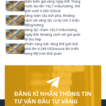
Diễn biến giá vàng ngày 6/8: Trong
nước leo lên 142,7 triệu/lượng, thế
giới vượt 4.200 USD/oz
Vàng toàn cầu bứt phá, khoảng
cách với vàng SJC co lại còn 5 triệu
đồng/lượng
Vàng SJC chạm 143,3 triệu/lượng
ngày 6/8, khoảng cách với giá quốc
tế thu hẹp
Phiên sáng 6/8: Vàng thế giới bứt
phá lên 4.249 USD/ounce khi triển
vọng Mỹ-Iran khả quan
ĐĂNG KÍ NHẬN THÔNG TIN
TƯ VẤN ĐẦU TƯ VÀNG