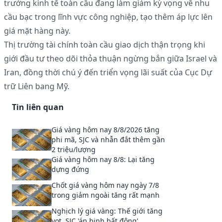
trưởng kinh tế toàn cầu đang làm giảm kỳ vọng về nhu
cầu bạc trong lĩnh vực công nghiệp, tạo thêm áp lực lên
giá mặt hàng này.
Thị trường tài chính toàn cầu giao dịch thận trọng khi
giới đầu tư theo dõi thỏa thuận ngừng bắn giữa Israel và
Iran, đồng thời chú ý đến triển vọng lãi suất của Cục Dự
trữ Liên bang Mỹ.
Tin liên quan
Giá vàng hôm nay 8/8/2026 tăng
phi mã, SJC và nhẫn đắt thêm gần
2 triệu/lượng
Giá vàng hôm nay 8/8: Lại tăng
dựng đứng
Chốt giá vàng hôm nay ngày 7/8
trong giảm ngoài tăng rất mạnh
Nghịch lý giá vàng: Thế giới tăng
vọt, SJC 'án binh bất động'