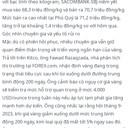
với bạc tính theo kilogram, SACOMBANK-SBJ niêm yết
mua vào 68,3 triệu đồng/kg và bán ra 70,7 triệu đồng/kg.
Mức bán ra cao nhất tại Phú Quý là 71,2 triệu đồng/kg,
tăng trở lại khoảng 1,4 triệu đồng/kg so với hôm qua.
Góc nhìn chuyên gia và yếu tố rủi ro
Mặc dù có phiên hồi phục, nhiều chuyên gia vẫn giữ
quan điểm thận trọng về triển vọng ngắn hạn của vàng.
Trả lời trên Kitco, ông Fawad Razaqzada, nhà phân tích
thị trường tại FOREX.com, nhận định vàng đang trong
trạng thái tiêu cực sau khi lùi xuống dưới đường trung
bình động 200 ngày. Ông cảnh báo có nguy cơ giá vàng
sẽ kiểm tra mức hỗ trợ quan trọng ở mức 4.000
USD/ounce trong tuần này nếu áp lực lạm phát gia tăng
mạnh hơn dự kiến. Ông cũng nhắc lại rằng hồi tháng 9-
2023, khi giá vàng giảm xuống dưới mức trung bình
động 200 ngày, kim loại quý đã mất tới 5% ngay sau đó.