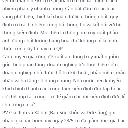
vết đủ mạnh để khi có sai phạm có thể xác định trách
nhiệm pháp lý nhanh chóng. Cần bắt đầu từ các loại
vàng phổ biến, thiết kế chuẩn dữ liệu thống nhất, quy
định rõ trách nhiệm công bố thông tin và kết nối với hệ
thống kiểm định. Mục tiêu là thông tin truy xuất phản
ánh đúng chất lượng hàng hóa chứ không chỉ là hình
thức trên giấy tờ hay mã QR.
Các chuyên gia cũng đề xuất áp dụng truy xuất nguồn
gốc theo phân tầng: doanh nghiệp lớn thực hiện sớm,
doanh nghiệp nhỏ được hỗ trợ kỹ thuật, phần mềm, mẫu
nhãn và hạ tầng số dùng chung. Nhà nước nên khuyến
khích hình thành các trung tâm kiểm định độc lập hoặc
cơ chế hợp tác công - tư để giảm chi phí kiểm định đơn lẻ
cho từng cơ sở.
PV Gia đình và Xã hội (Báo Sức khỏe và Đời sống) ghi
nhận, giá bạc hôm nay ngày 23/5 có đà giảm nhẹ, giá bạc