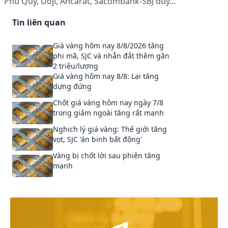
Phú Quý, Doji, Ancarat, Sacombank-SBJ duy...
Tin liên quan
Giá vàng hôm nay 8/8/2026 tăng
phi mã, SJC và nhẫn đắt thêm gần
2 triệu/lượng
Giá vàng hôm nay 8/8: Lại tăng
dựng đứng
Chốt giá vàng hôm nay ngày 7/8
trong giảm ngoài tăng rất mạnh
Nghịch lý giá vàng: Thế giới tăng
vọt, SJC 'án binh bất động'
Vàng bị chốt lời sau phiên tăng
mạnh