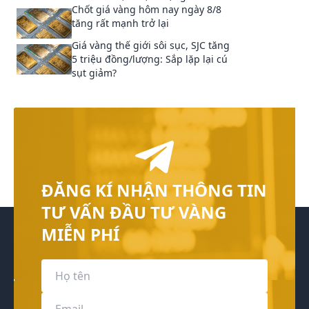
Chốt giá vàng hôm nay ngày 8/8
tăng rất mạnh trở lại
Giá vàng thế giới sôi sục, SJC tăng
5 triệu đồng/lượng: Sắp lặp lại cú
sụt giảm?
ĐĂNG KÍ NHẬN THÔNG TIN
TƯ VẤN ĐẦU TƯ VÀNG
MIỄN PHÍ