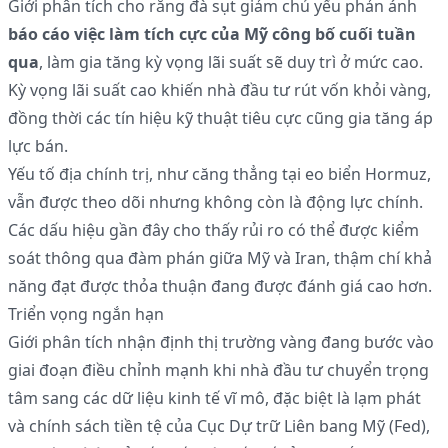
Giới phân tích cho rằng đà sụt giảm chủ yếu phản ánh
báo cáo việc làm tích cực của Mỹ công bố cuối tuần
qua
, làm gia tăng kỳ vọng lãi suất sẽ duy trì ở mức cao.
Kỳ vọng lãi suất cao khiến nhà đầu tư rút vốn khỏi vàng,
đồng thời các tín hiệu kỹ thuật tiêu cực cũng gia tăng áp
lực bán.
Yếu tố địa chính trị, như căng thẳng tại eo biển Hormuz,
vẫn được theo dõi nhưng không còn là động lực chính.
Các dấu hiệu gần đây cho thấy rủi ro có thể được kiểm
soát thông qua đàm phán giữa Mỹ và Iran, thậm chí khả
năng đạt được thỏa thuận đang được đánh giá cao hơn.
Triển vọng ngắn hạn
Giới phân tích nhận định thị trường vàng đang bước vào
giai đoạn điều chỉnh mạnh khi nhà đầu tư chuyển trọng
tâm sang các dữ liệu kinh tế vĩ mô, đặc biệt là lạm phát
và chính sách tiền tệ của Cục Dự trữ Liên bang Mỹ (Fed),