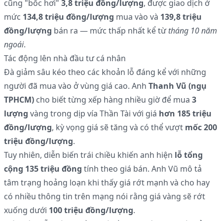
cũng "bốc hơi"
3,8 triệu đồng/lượng
, được giao dịch ở
mức
134,8 triệu đồng/lượng
mua vào và
139,8 triệu
đồng/lượng
bán ra — mức thấp nhất kể từ
tháng 10 năm
ngoái
.
Tác động lên nhà đầu tư cá nhân
Đà giảm sâu kéo theo các khoản lỗ đáng kể với những
người đã mua vào ở vùng giá cao. Anh
Thanh Vũ (ngụ
TPHCM)
cho biết từng xếp hàng nhiều giờ để mua
3
lượng
vàng trong dịp vía Thần Tài với giá
hơn 185 triệu
đồng/lượng
, kỳ vọng giá sẽ tăng và có thể vượt
mốc 200
triệu đồng/lượng
.
Tuy nhiên, diễn biến trái chiều khiến anh hiện
lỗ tổng
cộng 135 triệu đồng
tính theo giá bán. Anh Vũ mô tả
tâm trạng hoảng loạn khi thấy giá rớt mạnh và cho hay
có nhiều thông tin trên mạng nói rằng giá vàng sẽ rớt
xuống dưới
100 triệu đồng/lượng
.