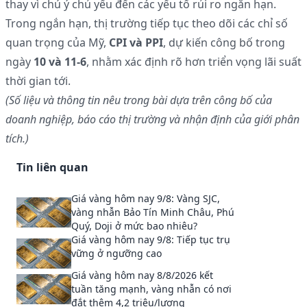
thay vì chú ý chủ yếu đến các yếu tố rủi ro ngắn hạn.
Trong ngắn hạn, thị trường tiếp tục theo dõi các chỉ số
quan trọng của Mỹ,
CPI và PPI
, dự kiến công bố trong
ngày
10 và 11-6
, nhằm xác định rõ hơn triển vọng lãi suất
thời gian tới.
(Số liệu và thông tin nêu trong bài dựa trên công bố của
doanh nghiệp, báo cáo thị trường và nhận định của giới phân
tích.)
Tin liên quan
Giá vàng hôm nay 9/8: Vàng SJC,
vàng nhẫn Bảo Tín Minh Châu, Phú
Quý, Doji ở mức bao nhiêu?
Giá vàng hôm nay 9/8: Tiếp tục trụ
vững ở ngưỡng cao
Giá vàng hôm nay 8/8/2026 kết
tuần tăng mạnh, vàng nhẫn có nơi
đắt thêm 4,2 triệu/lượng