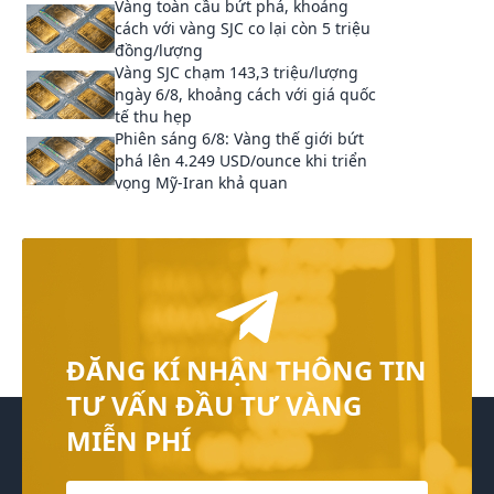
Vàng toàn cầu bứt phá, khoảng
cách với vàng SJC co lại còn 5 triệu
đồng/lượng
Vàng SJC chạm 143,3 triệu/lượng
ngày 6/8, khoảng cách với giá quốc
tế thu hẹp
Phiên sáng 6/8: Vàng thế giới bứt
phá lên 4.249 USD/ounce khi triển
vọng Mỹ-Iran khả quan
ĐĂNG KÍ NHẬN THÔNG TIN
TƯ VẤN ĐẦU TƯ VÀNG
MIỄN PHÍ