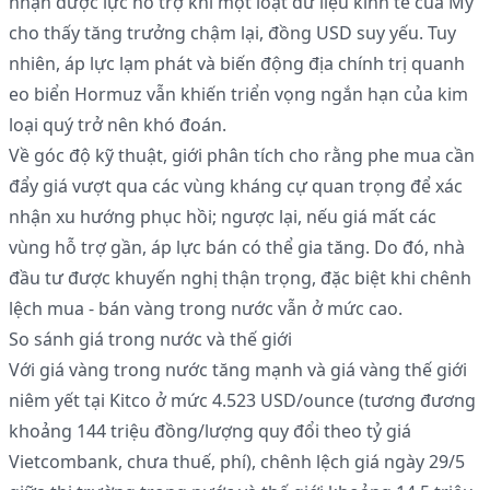
nhận được lực hỗ trợ khi một loạt dữ liệu kinh tế của Mỹ
cho thấy tăng trưởng chậm lại, đồng USD suy yếu. Tuy
nhiên, áp lực lạm phát và biến động địa chính trị quanh
eo biển Hormuz vẫn khiến triển vọng ngắn hạn của kim
loại quý trở nên khó đoán.
Về góc độ kỹ thuật, giới phân tích cho rằng phe mua cần
đẩy giá vượt qua các vùng kháng cự quan trọng để xác
nhận xu hướng phục hồi; ngược lại, nếu giá mất các
vùng hỗ trợ gần, áp lực bán có thể gia tăng. Do đó, nhà
đầu tư được khuyến nghị thận trọng, đặc biệt khi chênh
lệch mua - bán vàng trong nước vẫn ở mức cao.
So sánh giá trong nước và thế giới
Với giá vàng trong nước tăng mạnh và giá vàng thế giới
niêm yết tại Kitco ở mức 4.523 USD/ounce (tương đương
khoảng 144 triệu đồng/lượng quy đổi theo tỷ giá
Vietcombank, chưa thuế, phí), chênh lệch giá ngày 29/5