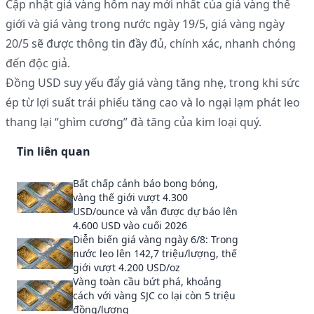
Cập nhật giá vàng hôm nay mới nhất của giá vàng thế
giới và giá vàng trong nước ngày 19/5, giá vàng ngày
20/5 sẽ được thông tin đầy đủ, chính xác, nhanh chóng
đến độc giả.
Đồng USD suy yếu đẩy giá vàng tăng nhẹ, trong khi sức
ép từ lợi suất trái phiếu tăng cao và lo ngại lạm phát leo
thang lại “ghìm cương” đà tăng của kim loại quý.
Tin liên quan
Bất chấp cảnh báo bong bóng,
vàng thế giới vượt 4.300
USD/ounce và vẫn được dự báo lên
4.600 USD vào cuối 2026
Diễn biến giá vàng ngày 6/8: Trong
nước leo lên 142,7 triệu/lượng, thế
giới vượt 4.200 USD/oz
Vàng toàn cầu bứt phá, khoảng
cách với vàng SJC co lại còn 5 triệu
đồng/lượng