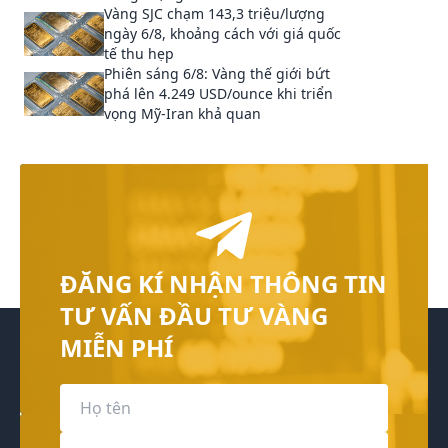
Vàng SJC chạm 143,3 triệu/lượng
ngày 6/8, khoảng cách với giá quốc
tế thu hẹp
Phiên sáng 6/8: Vàng thế giới bứt
phá lên 4.249 USD/ounce khi triển
vọng Mỹ-Iran khả quan
ĐĂNG KÍ NHẬN THÔNG TIN
TƯ VẤN ĐẦU TƯ VÀNG
MIỄN PHÍ