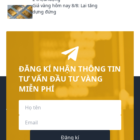
Giá vàng hôm nay 8/8: Lại tăng
dựng đứng
ĐĂNG KÍ NHẬN THÔNG TIN
TƯ VẤN ĐẦU TƯ VÀNG
MIỄN PHÍ
Đăng kí