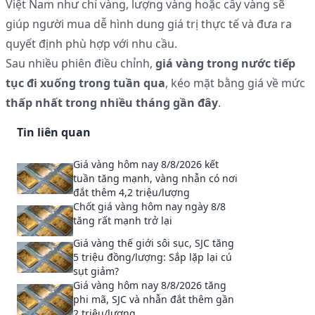
Việt Nam như chỉ vàng, lượng vàng hoặc cây vàng sẽ
giúp người mua dễ hình dung giá trị thực tế và đưa ra
quyết định phù hợp với nhu cầu.
Sau nhiều phiên điều chỉnh,
giá vàng trong nước tiếp
tục đi xuống trong tuần qua
, kéo mặt bằng giá về mức
thấp nhất trong nhiều tháng gần đây
.
Tin liên quan
Giá vàng hôm nay 8/8/2026 kết
tuần tăng mạnh, vàng nhẫn có nơi
đắt thêm 4,2 triệu/lượng
Chốt giá vàng hôm nay ngày 8/8
tăng rất mạnh trở lại
Giá vàng thế giới sôi sục, SJC tăng
5 triệu đồng/lượng: Sắp lặp lại cú
sụt giảm?
Giá vàng hôm nay 8/8/2026 tăng
phi mã, SJC và nhẫn đắt thêm gần
2 triệu/lượng