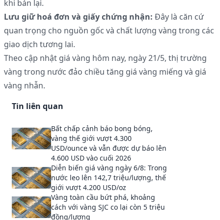
khi bán lại.
Lưu giữ hoá đơn và giấy chứng nhận:
Đây là căn cứ
quan trọng cho nguồn gốc và chất lượng vàng trong các
giao dịch tương lai.
Theo cập nhật giá vàng hôm nay, ngày 21/5, thị trường
vàng trong nước đảo chiều tăng giá vàng miếng và giá
vàng nhẫn.
Tin liên quan
Bất chấp cảnh báo bong bóng,
vàng thế giới vượt 4.300
USD/ounce và vẫn được dự báo lên
4.600 USD vào cuối 2026
Diễn biến giá vàng ngày 6/8: Trong
nước leo lên 142,7 triệu/lượng, thế
giới vượt 4.200 USD/oz
Vàng toàn cầu bứt phá, khoảng
cách với vàng SJC co lại còn 5 triệu
đồng/lượng