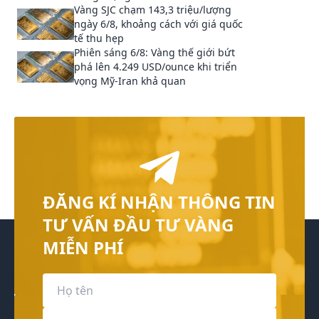
Vàng SJC chạm 143,3 triệu/lượng
ngày 6/8, khoảng cách với giá quốc
tế thu hẹp
Phiên sáng 6/8: Vàng thế giới bứt
phá lên 4.249 USD/ounce khi triển
vọng Mỹ-Iran khả quan
ĐĂNG KÍ NHẬN THÔNG TIN
TƯ VẤN ĐẦU TƯ VÀNG
MIỄN PHÍ