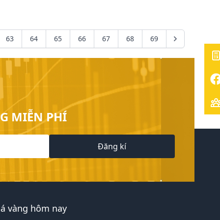
63
64
65
66
67
68
69
G MIỄN PHÍ
Đăng kí
iá vàng hôm nay