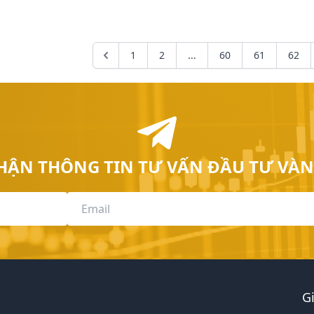
1
2
...
60
61
62
HẬN THÔNG TIN TƯ VẤN ĐẦU TƯ VÀN
G