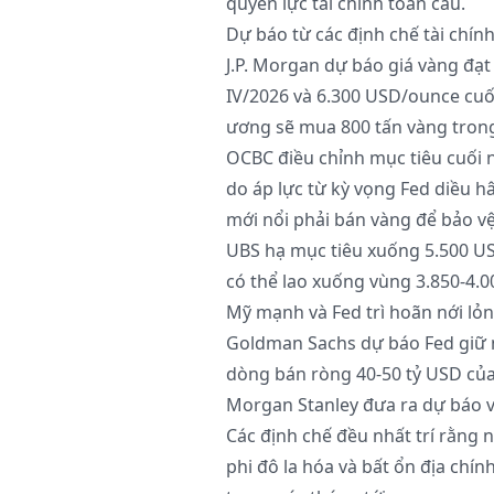
quyền lực tài chính toàn cầu.
Dự báo từ các định chế tài chính
J.P. Morgan dự báo giá vàng đạ
IV/2026 và 6.300 USD/ounce cuố
ương sẽ mua 800 tấn vàng tron
OCBC điều chỉnh mục tiêu cuối 
do áp lực từ kỳ vọng Fed diều h
mới nổi phải bán vàng để bảo vệ 
UBS hạ mục tiêu xuống 5.500 US
có thể lao xuống vùng 3.850-4.0
Mỹ mạnh và Fed trì hoãn nới lỏn
Goldman Sachs dự báo Fed giữ ng
dòng bán ròng 40-50 tỷ USD của
Morgan Stanley đưa ra dự báo v
Các định chế đều nhất trí rằng
phi đô la hóa và bất ổn địa chính 