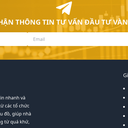
HẬN THÔNG TIN TƯ VẤN ĐẦU TƯ VÀN
G
tin nhanh và
từ các tổ chức
ểu đồ, giúp nhà
ng từ quá khứ,