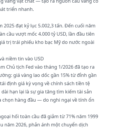
g vàng vật chất — tạo ra nguồn cầu vàng có
hát triển nhanh.
 2025 đạt kỷ lục 5.002,3 tấn. Đến cuối năm
oàn cầu vượt mốc 4.000 tỷ USD, lần đầu tiên
giá trị trái phiếu kho bạc Mỹ do nước ngoài
 và niềm tin vào USD
m Chủ tịch Fed vào tháng 1/2026 đã tạo ra
rường: giá vàng lao dốc gần 15% từ đỉnh gần
ái định giá kỳ vọng về chính sách tiền tệ
dài hạn lại là sự gia tăng tìm kiếm tài sản
a chọn hàng đầu — do nghi ngại về tính ổn
ngoại hối toàn cầu đã giảm từ 71% năm 1999
u năm 2026, phản ánh một chuyển dịch