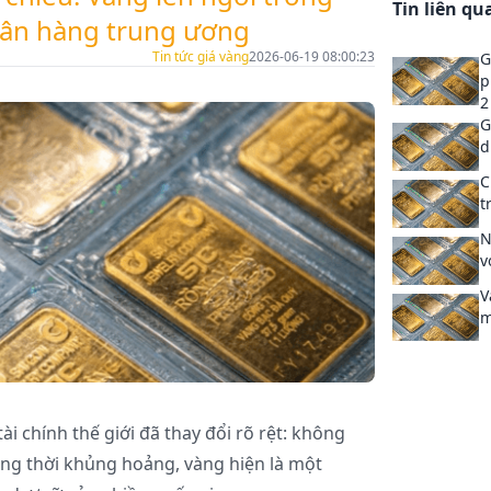
Tin liên qu
gân hàng trung ương
Tin tức giá vàng
2026-06-19 08:00:23
G
p
2
G
d
C
t
N
v
V
m
tài chính thế giới đã thay đổi rõ rệt: không
trong thời khủng hoảng, vàng hiện là một