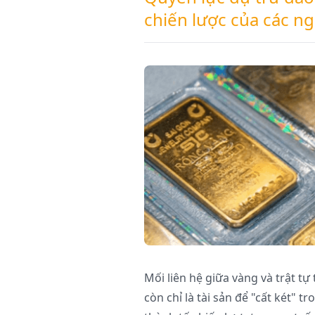
chiến lược của các n
Mối liên hệ giữa vàng và trật tự 
còn chỉ là tài sản để "cất két" 