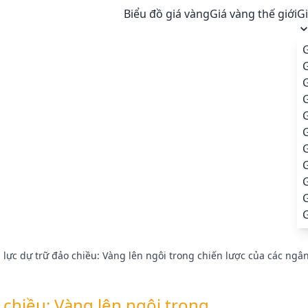
Biểu đồ giá vàng
Giá vàng thế giới
G
G
G
G
G
G
lực dự trữ đảo chiều: Vàng lên ngôi trong chiến lược của các ng
 chiều: Vàng lên ngôi trong