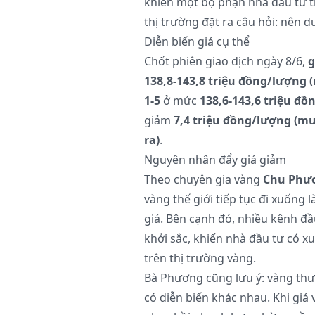
khiến một bộ phận nhà đầu tư t
thị trường đặt ra câu hỏi: nên d
Diễn biến giá cụ thể
Chốt phiên giao dịch ngày 8/6,
g
138,8-143,8 triệu đồng/lượng (
1-5
ở mức
138,6-143,6 triệu đ
giảm
7,4 triệu đồng/lượng (mu
ra)
.
Nguyên nhân đẩy giá giảm
Theo chuyên gia vàng
Chu Phư
vàng thế giới tiếp tục đi xuống
giá. Bên cạnh đó, nhiều kênh đ
khởi sắc, khiến nhà đầu tư có xu
trên thị trường vàng.
Bà Phương cũng lưu ý: vàng thư
có diễn biến khác nhau. Khi giá