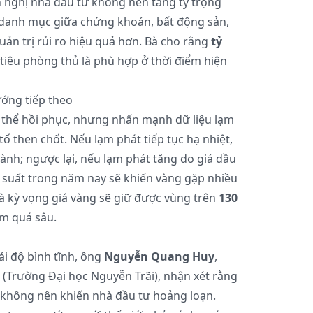
ghị nhà đầu tư không nên tăng tỷ trọng
 danh mục giữa chứng khoán, bất động sản,
quản trị rủi ro hiệu quả hơn. Bà cho rằng
tỷ
iêu phòng thủ là phù hợp ở thời điểm hiện
ướng tiếp theo
 thể hồi phục, nhưng nhấn mạnh dữ liệu lạm
ố then chốt. Nếu lạm phát tiếp tục hạ nhiệt,
hành; ngược lại, nếu lạm phát tăng do giá dầu
i suất trong năm nay sẽ khiến vàng gặp nhiều
à kỳ vọng giá vàng sẽ giữ được vùng trên
130
m quá sâu.
ái độ bình tĩnh, ông
Nguyễn Quang Huy
,
 (Trường Đại học Nguyễn Trãi), nhận xét rằng
 không nên khiến nhà đầu tư hoảng loạn.