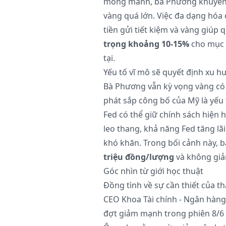
mong manh, bà Phương khuyến n
vàng quá lớn. Việc đa dạng hóa
tiền gửi tiết kiệm và vàng giúp 
trọng khoảng 10-15%
cho mục t
tại.
Yếu tố vĩ mô sẽ quyết định xu h
Bà Phương vẫn kỳ vọng vàng có
phát sắp công bố của Mỹ là yếu t
Fed có thể giữ chính sách hiện 
leo thang, khả năng Fed tăng lã
khó khăn. Trong bối cảnh này, b
triệu đồng/lượng
và không giả
Góc nhìn từ giới học thuật
Đồng tình về sự cần thiết của th
CEO Khoa Tài chính - Ngân hàng
đợt giảm mạnh trong phiên 8/6