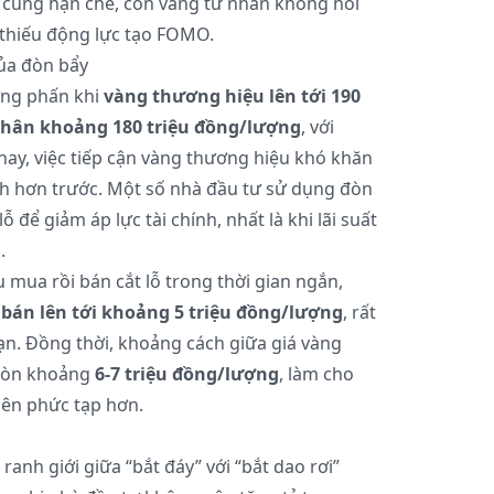
cung hạn chế, còn vàng tư nhân không hồi
 thiếu động lực tạo FOMO.
của đòn bẩy
ưng phấn khi
vàng thương hiệu lên tới 190
nhân khoảng 180 triệu đồng/lượng
, với
nay, việc tiếp cận vàng thương hiệu khó khăn
nh hơn trước. Một số nhà đầu tư sử dụng đòn
ỗ để giảm áp lực tài chính, nhất là khi lãi suất
.
ua rồi bán cắt lỗ trong thời gian ngắn,
 bán lên tới khoảng 5 triệu đồng/lượng
, rất
ạn. Đồng thời, khoảng cách giữa giá vàng
 còn khoảng
6-7 triệu đồng/lượng
, làm cho
 nên phức tạp hơn.
ranh giới giữa “bắt đáy” với “bắt dao rơi”