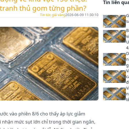
Tin liên qu
y tranh thủ gom từng phần?
Tin tức giá vàng
2026-06-09 11:30:10
G
s
B
v
U
4
D
n
g
V
c
đ
V
n
t
ước vào phiên 8/6 cho thấy áp lực giảm
 nhận mức sụt lớn chỉ trong thời gian ngắn,