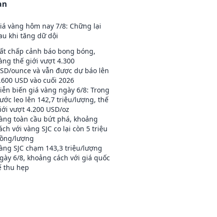
an
iá vàng hôm nay 7/8: Chững lại
au khi tăng dữ dội
ất chấp cảnh báo bong bóng,
àng thế giới vượt 4.300
SD/ounce và vẫn được dự báo lên
.600 USD vào cuối 2026
iễn biến giá vàng ngày 6/8: Trong
ước leo lên 142,7 triệu/lượng, thế
iới vượt 4.200 USD/oz
àng toàn cầu bứt phá, khoảng
ách với vàng SJC co lại còn 5 triệu
ồng/lượng
àng SJC chạm 143,3 triệu/lượng
gày 6/8, khoảng cách với giá quốc
ế thu hẹp