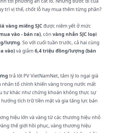
ính tới phương án cắt lỗ. Những bước đi của
uy trì vị thế, chốt lỗ hay mua thêm từng phần?
iá vàng miếng SJC
được niêm yết ở mức
mua vào - bán ra)
, còn
vàng nhẫn SJC loại
ồng/lượng
. So với cuối tuần trước, cả hai cùng
a vào)
và giảm
6,4 triệu đồng/lượng (bán
ơng
trả lời PV VietNamNet, tâm lý lo ngại giá
 là nhân tố chính khiến vàng trong nước mất
ầu tư khác như chứng khoán không thực sự
 hướng tích trữ tiền mặt và gia tăng lực bán
ơng hiệu lớn và vàng từ các thương hiệu nhỏ
 vàng thế giới hồi phục, vàng thương hiệu