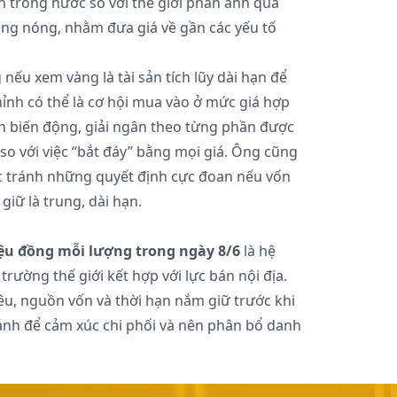
trong nước so với thế giới phản ánh quá
tăng nóng, nhằm đưa giá về gần các yếu tố
nếu xem vàng là tài sản tích lũy dài hạn để
chỉnh có thể là cơ hội mua vào ở mức giá hợp
ình biến động, giải ngân theo từng phần được
so với việc “bắt đáy” bằng mọi giá. Ông cũng
ệc tránh những quyết định cực đoan nếu vốn
giữ là trung, dài hạn.
iệu đồng mỗi lượng trong ngày 8/6
là hệ
trường thế giới kết hợp với lực bán nội địa.
êu, nguồn vốn và thời hạn nắm giữ trước khi
ránh để cảm xúc chi phối và nên phân bổ danh