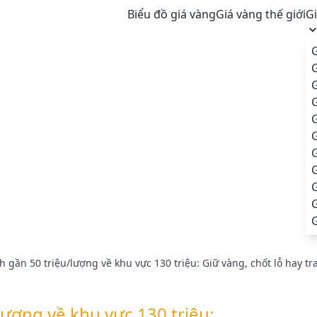
Biểu đồ giá vàng
Giá vàng thế giới
G
G
G
G
G
G
h gần 50 triệu/lượng về khu vực 130 triệu: Giữ vàng, chốt lỗ hay 
lượng về khu vực 130 triệu: