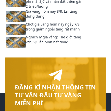
phi mã, SJC và nhẫn đắt thêm gần
2 triệu/lượng
Giá vàng hôm nay 8/8: Lại tăng
dựng đứng
Chốt giá vàng hôm nay ngày 7/8
trong giảm ngoài tăng rất mạnh
Nghịch lý giá vàng: Thế giới tăng
vọt, SJC 'án binh bất động'
ĐĂNG KÍ NHẬN THÔNG TIN
TƯ VẤN ĐẦU TƯ VÀNG
MIỄN PHÍ