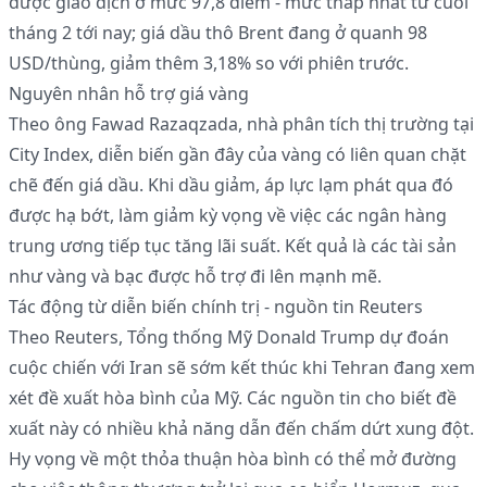
được giao dịch ở mức 97,8 điểm - mức thấp nhất từ cuối
tháng 2 tới nay; giá dầu thô Brent đang ở quanh 98
USD/thùng, giảm thêm 3,18% so với phiên trước.
Nguyên nhân hỗ trợ giá vàng
Theo ông Fawad Razaqzada, nhà phân tích thị trường tại
City Index, diễn biến gần đây của vàng có liên quan chặt
chẽ đến giá dầu. Khi dầu giảm, áp lực lạm phát qua đó
được hạ bớt, làm giảm kỳ vọng về việc các ngân hàng
trung ương tiếp tục tăng lãi suất. Kết quả là các tài sản
như vàng và bạc được hỗ trợ đi lên mạnh mẽ.
Tác động từ diễn biến chính trị - nguồn tin Reuters
Theo Reuters, Tổng thống Mỹ Donald Trump dự đoán
cuộc chiến với Iran sẽ sớm kết thúc khi Tehran đang xem
xét đề xuất hòa bình của Mỹ. Các nguồn tin cho biết đề
xuất này có nhiều khả năng dẫn đến chấm dứt xung đột.
Hy vọng về một thỏa thuận hòa bình có thể mở đường