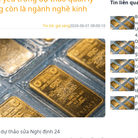
Tin liên qu
g còn là ngành nghề kinh
B
v
Tin tức giá vàng
2026-06-01 08:00:10
U
4
D
n
g
V
c
đ
V
n
t
P
p
v
dự thảo sửa Nghị định 24