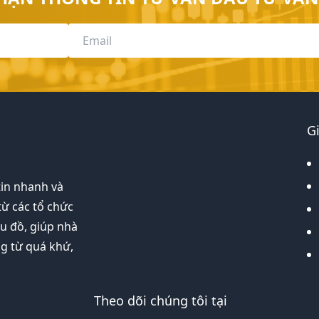
G
tin nhanh và
từ các tổ chức
ểu đồ, giúp nhà
ng từ quá khứ,
Theo dõi chúng tôi tại