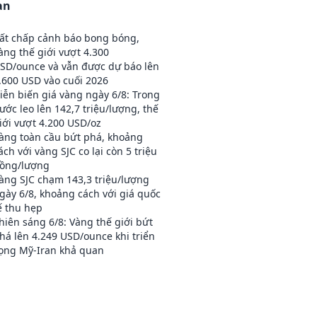
an
ất chấp cảnh báo bong bóng,
àng thế giới vượt 4.300
SD/ounce và vẫn được dự báo lên
.600 USD vào cuối 2026
iễn biến giá vàng ngày 6/8: Trong
ước leo lên 142,7 triệu/lượng, thế
iới vượt 4.200 USD/oz
àng toàn cầu bứt phá, khoảng
ách với vàng SJC co lại còn 5 triệu
ồng/lượng
àng SJC chạm 143,3 triệu/lượng
gày 6/8, khoảng cách với giá quốc
ế thu hẹp
hiên sáng 6/8: Vàng thế giới bứt
há lên 4.249 USD/ounce khi triển
ọng Mỹ-Iran khả quan