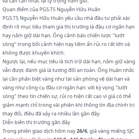
và cần cân nhắc lại tỷ trọng nắm giữ.
Quan điểm của PGS.TS Nguyễn Hữu Huân
PGS.TS Nguyễn Hữu Huân yêu cầu nhà đầu tư phải xác
định rõ mục tiêu tham gia thị trường là đầu cơ ngắn hạn
hay nắm giữ dài hạn. Ông cảnh báo chiến lược "lướt
sóng" trong bối cảnh hiện nay tiềm ẩn rủi ro rất lớn và
không được khuyến khích.
Ngược lại, nếu mục tiêu là tích trữ dài hạn, nắm giữ vàng
vẫn được đánh giá là tương đối an toàn. Ông Huân nhắc
lại cần phân biệt vàng như tài sản phòng vệ dài hạn và
vàng như công cụ đầu cơ ngắn hạn: với kỳ vọng "lướt
sóng" theo tin chiến sự, rủi ro hiện rất cao vì giá có thể
giảm mạnh chỉ trong vài phiên khi thông tin địa chính trị
thay đổi, điều đã xảy ra nhiều lần gần đây.
Diễn biến thị trường gần đây
Trong phiên giao dịch hôm nay
26/6
, giá vàng miếng SJC