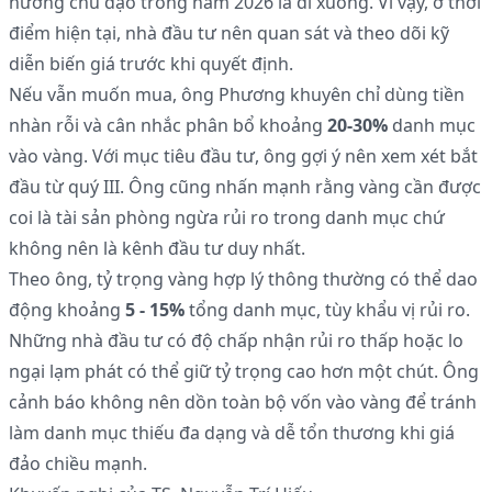
hướng chủ đạo trong năm 2026 là đi xuống. Vì vậy, ở thời
điểm hiện tại, nhà đầu tư nên quan sát và theo dõi kỹ
diễn biến giá trước khi quyết định.
Nếu vẫn muốn mua, ông Phương khuyên chỉ dùng tiền
nhàn rỗi và cân nhắc phân bổ khoảng
20-30%
danh mục
vào vàng. Với mục tiêu đầu tư, ông gợi ý nên xem xét bắt
đầu từ quý III. Ông cũng nhấn mạnh rằng vàng cần được
coi là tài sản phòng ngừa rủi ro trong danh mục chứ
không nên là kênh đầu tư duy nhất.
Theo ông, tỷ trọng vàng hợp lý thông thường có thể dao
động khoảng
5 - 15%
tổng danh mục, tùy khẩu vị rủi ro.
Những nhà đầu tư có độ chấp nhận rủi ro thấp hoặc lo
ngại lạm phát có thể giữ tỷ trọng cao hơn một chút. Ông
cảnh báo không nên dồn toàn bộ vốn vào vàng để tránh
làm danh mục thiếu đa dạng và dễ tổn thương khi giá
đảo chiều mạnh.