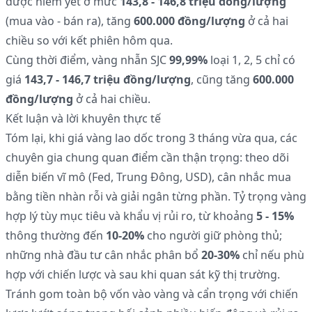
được niêm yết ở mức
143,8 - 146,8 triệu đồng/lượng
(mua vào - bán ra), tăng
600.000 đồng/lượng
ở cả hai
chiều so với kết phiên hôm qua.
Cùng thời điểm, vàng nhẫn SJC
99,99%
loại 1, 2, 5 chỉ có
giá
143,7 - 146,7 triệu đồng/lượng
, cũng tăng
600.000
đồng/lượng
ở cả hai chiều.
Kết luận và lời khuyên thực tế
Tóm lại, khi giá vàng lao dốc trong 3 tháng vừa qua, các
chuyên gia chung quan điểm cần thận trọng: theo dõi
diễn biến vĩ mô (Fed, Trung Đông, USD), cân nhắc mua
bằng tiền nhàn rỗi và giải ngân từng phần. Tỷ trọng vàng
hợp lý tùy mục tiêu và khẩu vị rủi ro, từ khoảng
5 - 15%
thông thường đến
10-20%
cho người giữ phòng thủ;
những nhà đầu tư cân nhắc phân bổ
20-30%
chỉ nếu phù
hợp với chiến lược và sau khi quan sát kỹ thị trường.
Tránh gom toàn bộ vốn vào vàng và cẩn trọng với chiến