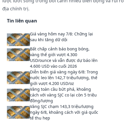
lược lướt sóng trong bối cảnh nhiều biến động và rủi ro
địa chính trị.
Tin liên quan
Giá vàng hôm nay 7/8: Chững lại
sau khi tăng dữ dội
Bất chấp cảnh báo bong bóng,
vàng thế giới vượt 4.300
USD/ounce và vẫn được dự báo lên
4.600 USD vào cuối 2026
Diễn biến giá vàng ngày 6/8: Trong
nước leo lên 142,7 triệu/lượng, thế
giới vượt 4.200 USD/oz
Vàng toàn cầu bứt phá, khoảng
cách với vàng SJC co lại còn 5 triệu
đồng/lượng
Vàng SJC chạm 143,3 triệu/lượng
ngày 6/8, khoảng cách với giá quốc
tế thu hẹp