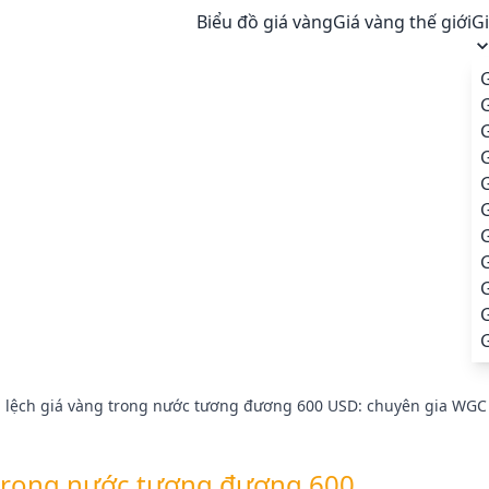
Biểu đồ giá vàng
Giá vàng thế giới
G
G
G
G
G
G
 lệch giá vàng trong nước tương đương 600 USD: chuyên gia WGC
 trong nước tương đương 600