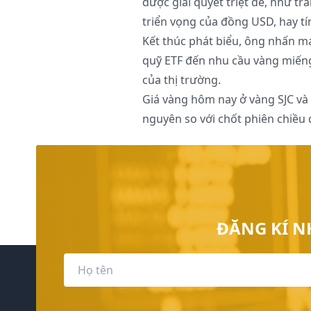
được giải quyết triệt để, như tra
triển vọng của đồng USD, hay t
Kết thúc phát biểu, ông nhấn mạn
quỹ ETF đến nhu cầu vàng miếng
của thị trường.
Giá vàng hôm nay ở vàng SJC và
nguyên so với chốt phiên chiều 
ĐĂNG KÍ N