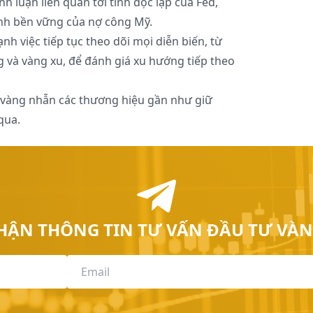
nh luận liên quan tới tính độc lập của Fed,
ính bền vững của nợ công Mỹ.
h việc tiếp tục theo dõi mọi diễn biến, từ
 và vàng xu, để đánh giá xu hướng tiếp theo
 vàng nhẫn các thương hiệu gần như giữ
qua.
HẬN THÔNG TIN TƯ VẤN ĐẦU TƯ VÀN