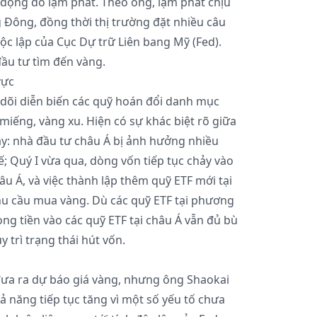
n động do lạm phát. Theo ông, lạm phát chịu
g Đông, đồng thời thị trường đặt nhiều câu
độc lập của Cục Dự trữ Liên bang Mỹ (Fed).
ầu tư tìm đến vàng.
vực
 dõi diễn biến các quỹ hoán đổi danh mục
miếng, vàng xu. Hiện có sự khác biệt rõ giữa
y: nhà đầu tư châu Á bị ảnh hưởng nhiều
tế; Quý I vừa qua, dòng vốn tiếp tục chảy vào
âu Á, và việc thành lập thêm quỹ ETF mới tại
nhu cầu mua vàng. Dù các quỹ ETF tại phương
òng tiền vào các quỹ ETF tại châu Á vẫn đủ bù
 trì trạng thái hút vốn.
ưa ra dự báo giá vàng, nhưng ông Shaokai
ả năng tiếp tục tăng vì một số yếu tố chưa