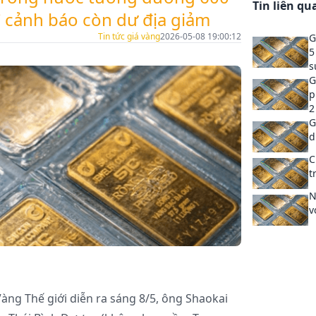
Tin liên qu
 cảnh báo còn dư địa giảm
Tin tức giá vàng
2026-05-08 19:00:12
G
5
s
G
p
2
G
d
C
t
N
v
àng Thế giới diễn ra sáng 8/5, ông Shaokai