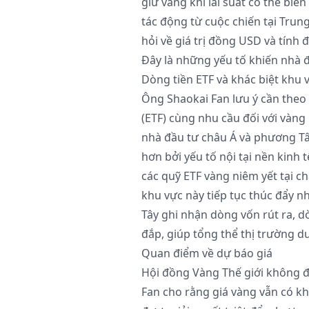
giữ vàng khi lãi suất có thể biế
tác động từ cuộc chiến tại Trun
hỏi về giá trị đồng USD và tính 
Đây là những yếu tố khiến nhà đ
Dòng tiền ETF và khác biệt khu 
Ông Shaokai Fan lưu ý cần theo
(ETF) cùng nhu cầu đối với vàng 
nhà đầu tư châu Á và phương Tâ
hơn bởi yếu tố nội tại nền kinh 
các quỹ ETF vàng niêm yết tại ch
khu vực này tiếp tục thúc đẩy 
Tây ghi nhận dòng vốn rút ra, d
đắp, giúp tổng thể thị trường duy
Quan điểm về dự báo giá
Hội đồng Vàng Thế giới không đ
Fan cho rằng giá vàng vẫn có kh