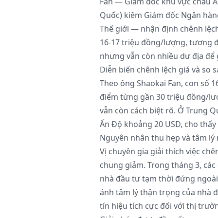
Fan — Giám đốc khu vực châu Á
Quốc) kiêm Giám đốc Ngân hàng
Thế giới — nhận định chênh lệch
16-17 triệu đồng/lượng, tương đ
nhưng vẫn còn nhiều dư địa để 
Diễn biến chênh lệch giá và so 
Theo ông Shaokai Fan, con số 16
điểm từng gần 30 triệu đồng/lượ
vẫn còn cách biệt rõ. Ở Trung Q
Ấn Độ khoảng 20 USD, cho thấy 
Nguyên nhân thu hẹp và tâm lý 
Vị chuyên gia giải thích việc ch
chung giảm. Trong tháng 3, các 
nhà đầu tư tạm thời đứng ngoài
ánh tâm lý thận trọng của nhà đ
tín hiệu tích cực đối với thị trư