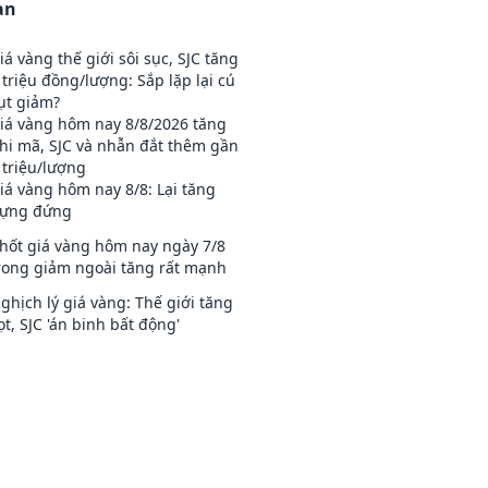
an
iá vàng thế giới sôi sục, SJC tăng
 triệu đồng/lượng: Sắp lặp lại cú
ụt giảm?
iá vàng hôm nay 8/8/2026 tăng
hi mã, SJC và nhẫn đắt thêm gần
 triệu/lượng
iá vàng hôm nay 8/8: Lại tăng
ựng đứng
hốt giá vàng hôm nay ngày 7/8
rong giảm ngoài tăng rất mạnh
ghịch lý giá vàng: Thế giới tăng
ọt, SJC 'án binh bất động'