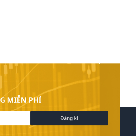
G MIỄN PHÍ
Đăng kí