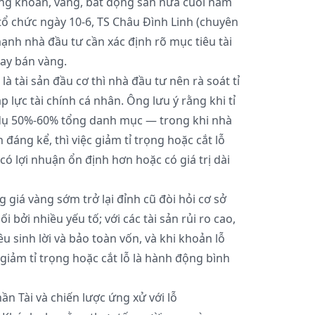
ứng khoán, vàng, bất động sản nửa cuối năm
ổ chức ngày 10-6, TS Châu Đình Linh (chuyên
ạnh nhà đầu tư cần xác định rõ mục tiêu tài
hay bán vàng.
là tài sản đầu cơ thì nhà đầu tư nên rà soát tỉ
lực tài chính cá nhân. Ông lưu ý rằng khi tỉ
 dụ 50%-60% tổng danh mục — trong khi nhà
 đáng kể, thì việc giảm tỉ trọng hoặc cắt lỗ
 lợi nhuận ổn định hơn hoặc có giá trị dài
giá vàng sớm trở lại đỉnh cũ đòi hỏi cơ sở
i bởi nhiều yếu tố; với các tài sản rủi ro cao,
 sinh lời và bảo toàn vốn, và khi khoản lỗ
iảm tỉ trọng hoặc cắt lỗ là hành động bình
ần Tài và chiến lược ứng xử với lỗ