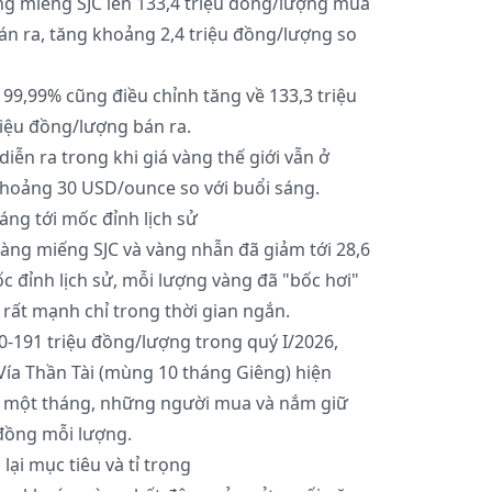
ng miếng SJC lên 133,4 triệu đồng/lượng mua
án ra, tăng khoảng 2,4 triệu đồng/lượng so
99,99% cũng điều chỉnh tăng về 133,3 triệu
iệu đồng/lượng bán ra.
iễn ra trong khi giá vàng thế giới vẫn ở
hoảng 30 USD/ounce so với buổi sáng.
áng tới mốc đỉnh lịch sử
 vàng miếng SJC và vàng nhẫn đã giảm tới 28,6
c đỉnh lịch sử, mỗi lượng vàng đã "bốc hơi"
 rất mạnh chỉ trong thời gian ngắn.
-191 triệu đồng/lượng trong quý I/2026,
Vía Thần Tài (mùng 10 tháng Giêng) hiện
ng một tháng, những người mua và nắm giữ
 đồng mỗi lượng.
lại mục tiêu và tỉ trọng