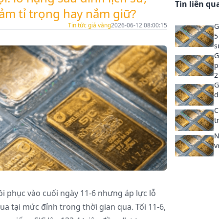
Tin liên qu
ảm tỉ trọng hay nắm giữ?
Tin tức giá vàng
2026-06-12 08:00:15
G
5
s
G
p
2
G
d
C
t
N
v
i phục vào cuối ngày 11-6 nhưng áp lực lỗ
 tại mức đỉnh trong thời gian qua. Tối 11-6,