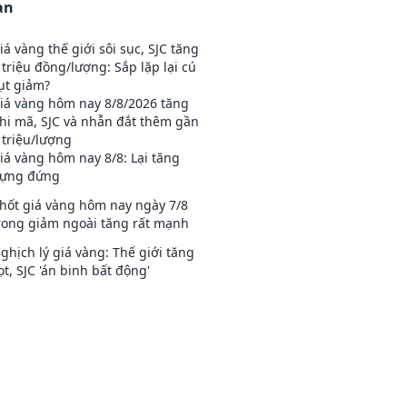
an
iá vàng thế giới sôi sục, SJC tăng
 triệu đồng/lượng: Sắp lặp lại cú
ụt giảm?
iá vàng hôm nay 8/8/2026 tăng
hi mã, SJC và nhẫn đắt thêm gần
 triệu/lượng
iá vàng hôm nay 8/8: Lại tăng
ựng đứng
hốt giá vàng hôm nay ngày 7/8
rong giảm ngoài tăng rất mạnh
ghịch lý giá vàng: Thế giới tăng
ọt, SJC 'án binh bất động'