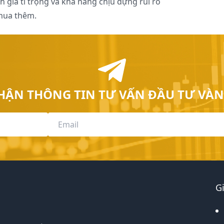
nh giá tỉ trọng và khả năng chịu đựng rủi ro
 mua thêm.
HẬN THÔNG TIN TƯ VẤN ĐẦU TƯ VÀN
G