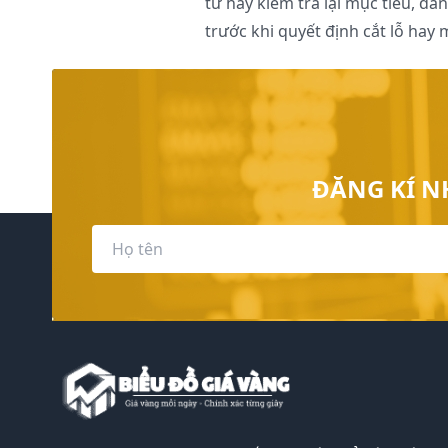
tư hãy kiểm tra lại mục tiêu, đá
trước khi quyết định cắt lỗ hay
ĐĂNG KÍ N