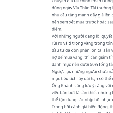
Chuyên gia tài chính Phan Dũn
đúng ngày Vía Thần Tài thường 
nhu cầu tăng mạnh đẩy giá lên
nên xem xét mua trước hoặc sau
điểm.
Với những người đang lỗ, quyết
rủi ro và tỉ trọng vàng trong t
đầu tư đã dồn phần lớn tài sản 
nợ để mua vàng, thì cần giảm tỉ
danh mục nên dưới 50% tổng tài
Ngược lại, những người chưa nắm
mục tiêu tích lũy dài hạn có th
Ông Khánh cũng lưu ý rằng với n
việc bán bớt là cần thiết nhưng
thể tận dụng các nhịp hồi phục 
Trong bối cảnh giá biến động, t