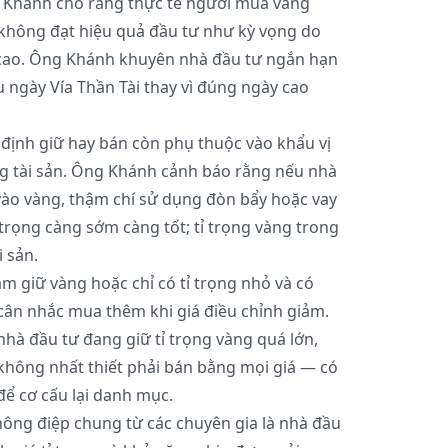
g Khánh cho rằng thực tế người mua vàng
không đạt hiệu quả đầu tư như kỳ vọng do
 cao. Ông Khánh khuyên nhà đầu tư ngắn hạn
 ngày Vía Thần Tài thay vì đúng ngày cao
 định giữ hay bán còn phụ thuộc vào khẩu vị
ổng tài sản. Ông Khánh cảnh báo rằng nếu nhà
vào vàng, thậm chí sử dụng đòn bẩy hoặc vay
 trọng càng sớm càng tốt; tỉ trọng vàng trong
 sản.
 giữ vàng hoặc chỉ có tỉ trọng nhỏ và có
ể cân nhắc mua thêm khi giá điều chỉnh giảm.
hà đầu tư đang giữ tỉ trọng vàng quá lớn,
 không nhất thiết phải bán bằng mọi giá — có
để cơ cấu lại danh mục.
hông điệp chung từ các chuyên gia là nhà đầu