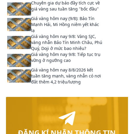
Chuyên gia dự báo đầy tích cực về
giá vàng sau tuần tăng "bốc đầu"
Giá vàng hôm nay (9/8): Bảo Tín
Mạnh Hải, Mi Hồng niêm yết khác
lạ
Giá vàng hôm nay 9/8: Vàng SJC,
vàng nhẫn Bảo Tín Minh Châu, Phú
Quý, Doji ở mức bao nhiêu?
Giá vàng hôm nay 9/8: Tiếp tục trụ
vững ở ngưỡng cao
Giá vàng hôm nay 8/8/2026 kết
tuần tăng mạnh, vàng nhẫn có nơi
đắt thêm 4,2 triệu/lượng
ĐĂNG KÍ NHẬN THÔNG TIN