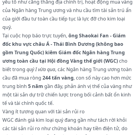
yếu tố như căng thẳng địa chính trị, hoạt động mua vàng
của Ngân hàng Trung ương và nhu cầu tìm tài sản trú ẩn
của giới đầu tư toàn cầu tiếp tục là lực đỡ cho kim loại
quý.
Tại cuộc họp báo trực tuyến,
ông Shaokai Fan - Giám
đốc khu vực châu Á - Thái Bình Dương (không bao
gồm Trung Quốc) kiêm Giám đốc Ngân hàng Trung
ương toàn cầu tại Hội đồng Vàng thế giới (WGC)
cho
biết trong
quý I vừa qua
, các Ngân hàng Trung ương toàn
cầu đã mua ròng
244 tấn vàng
, con số này cao hơn mức
trung bình
5 năm
gần đây, phản ánh vị thế của vàng như
một tài sản dự trữ chiến lược trong bối cảnh bất ổn kinh
tế và tài chính quốc tế.
Vàng ít tương quan với tài sản rủi ro
WGC đánh giá kim loại quý đang gần như tách rời khỏi
các tài sản rủi ro như chứng khoán hay tiền điện tử, do