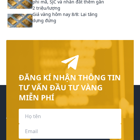
phi mã, SJC và nhẫn đắt thêm gần
2 triệu/lượng
Giá vàng hôm nay 8/8: Lại tăng
dựng đứng
ĐĂNG KÍ NHẬN THÔNG TIN
TƯ VẤN ĐẦU TƯ VÀNG
MIỄN PHÍ