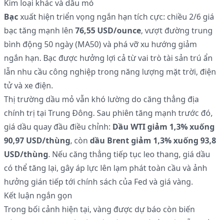
Kim loại khác và dầu mỏ
Bạc
xuất hiện triển vọng ngắn hạn tích cực: chiều 2/6 giá
bạc tăng mạnh lên
76,55 USD/ounce
, vượt đường trung
bình động 50 ngày (MA50) và phá vỡ xu hướng giảm
ngắn hạn. Bạc được hưởng lợi cả từ vai trò tài sản trú ẩn
lẫn nhu cầu công nghiệp trong năng lượng mặt trời, điện
tử và xe điện.
Thị trường dầu mỏ vẫn khó lường do căng thẳng địa
chính trị tại Trung Đông. Sau phiên tăng mạnh trước đó,
giá dầu quay đầu điều chỉnh:
Dầu WTI giảm 1,3% xuống
90,97 USD/thùng
, còn
dầu Brent giảm 1,3% xuống 93,8
USD/thùng
. Nếu căng thẳng tiếp tục leo thang, giá dầu
có thể tăng lại, gây áp lực lên lạm phát toàn cầu và ảnh
hưởng gián tiếp tới chính sách của Fed và giá vàng.
Kết luận ngắn gọn
Trong bối cảnh hiện tại, vàng được dự báo còn biến