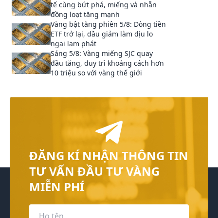
tế cùng bứt phá, miếng và nhẫn
đồng loạt tăng mạnh
Vàng bật tăng phiên 5/8: Dòng tiền
ETF trở lại, dầu giảm làm dịu lo
ngại lạm phát
Sáng 5/8: Vàng miếng SJC quay
đầu tăng, duy trì khoảng cách hơn
10 triệu so với vàng thế giới
ĐĂNG KÍ NHẬN THÔNG TIN
TƯ VẤN ĐẦU TƯ VÀNG
MIỄN PHÍ