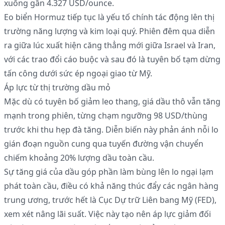
xuống gần 4.327 USD/ounce.
Eo biển Hormuz tiếp tục là yếu tố chính tác động lên thị
trường năng lượng và kim loại quý. Phiên đêm qua diễn
ra giữa lúc xuất hiện căng thẳng mới giữa Israel và Iran,
với các trao đổi cáo buộc và sau đó là tuyên bố tạm dừng
tấn công dưới sức ép ngoại giao từ Mỹ.
Áp lực từ thị trường dầu mỏ
Mặc dù có tuyên bố giảm leo thang, giá dầu thô vẫn tăng
mạnh trong phiên, từng chạm ngưỡng 98 USD/thùng
trước khi thu hẹp đà tăng. Diễn biến này phản ánh nỗi lo
gián đoạn nguồn cung qua tuyến đường vận chuyển
chiếm khoảng 20% lượng dầu toàn cầu.
Sự tăng giá của dầu góp phần làm bùng lên lo ngại lạm
phát toàn cầu, điều có khả năng thúc đẩy các ngân hàng
trung ương, trước hết là Cục Dự trữ Liên bang Mỹ (FED),
xem xét nâng lãi suất. Việc này tạo nên áp lực giảm đối