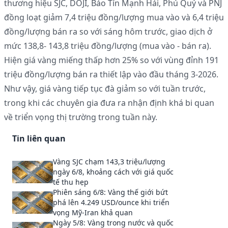
thương hiệu SJC, DOJI, Bảo Tín Mạnh Hải, Phú Quý và PNJ
đồng loạt giảm 7,4 triệu đồng/lượng mua vào và 6,4 triệu
đồng/lượng bán ra so với sáng hôm trước, giao dịch ở
mức 138,8- 143,8 triệu đồng/lượng (mua vào - bán ra).
Hiện giá vàng miếng thấp hơn 25% so với vùng đỉnh 191
triệu đồng/lượng bán ra thiết lập vào đầu tháng 3-2026.
Như vậy, giá vàng tiếp tục đà giảm so với tuần trước,
trong khi các chuyên gia đưa ra nhận định khá bi quan
về triển vọng thị trường trong tuần này.
Tin liên quan
Vàng SJC chạm 143,3 triệu/lượng
ngày 6/8, khoảng cách với giá quốc
tế thu hẹp
Phiên sáng 6/8: Vàng thế giới bứt
phá lên 4.249 USD/ounce khi triển
vọng Mỹ-Iran khả quan
Ngày 5/8: Vàng trong nước và quốc