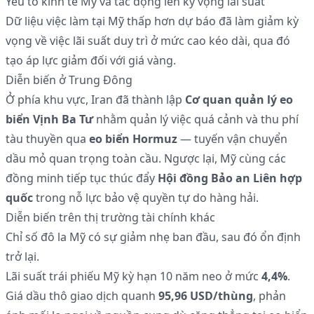
Yếu tố kinh tế Mỹ và tác động lên kỳ vọng lãi suất
Dữ liệu việc làm tại Mỹ thấp hơn dự báo đã làm giảm kỳ
vọng về việc lãi suất duy trì ở mức cao kéo dài, qua đó
tạo áp lực giảm đối với giá vàng.
Diễn biến ở Trung Đông
Ở phía khu vực, Iran đã thành lập
Cơ quan quản lý eo
biển Vịnh Ba Tư
nhằm quản lý việc quá cảnh và thu phí
tàu thuyền qua
eo biển Hormuz
— tuyến vận chuyển
dầu mỏ quan trọng toàn cầu. Ngược lại, Mỹ cùng các
đồng minh tiếp tục thúc đẩy
Hội đồng Bảo an Liên hợp
quốc
trong nỗ lực bảo vệ quyền tự do hàng hải.
Diễn biến trên thị trường tài chính khác
Chỉ số đô la Mỹ có sự giảm nhẹ ban đầu, sau đó ổn định
trở lại.
Lãi suất trái phiếu Mỹ kỳ hạn 10 năm neo ở mức
4,4%
.
Giá dầu thô giao dịch quanh
95,96 USD/thùng
, phản