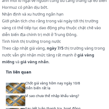
ánh mối lo ngại về nguồn cung dù căng thẳng tại eo biển
Hormuz có phần dịu bớt.
Nhận định và xu hướng ngắn hạn
Giới phân tích cho rằng trong vài ngày tới thị trường
vàng có thể tiếp tục dao động phụ thuộc chặt chẽ vào
diễn biến địa chính trị mới ở Trung Đông.
Tình hình thị trường trong nước
Theo cập nhật giá vàng,
ngày 7/5
thị trường vàng trong
nước vẫn ghi nhận mức tăng rất mạnh ở
giá vàng
miếng
và
giá vàng nhẫn
.
Tin liên quan
Chốt giá vàng hôm nay ngày 10/8
diễn biến rất lạ
Vì sao chưa thể nhập khẩu vàng?
Sau kết luận thanh tra, hoạt động