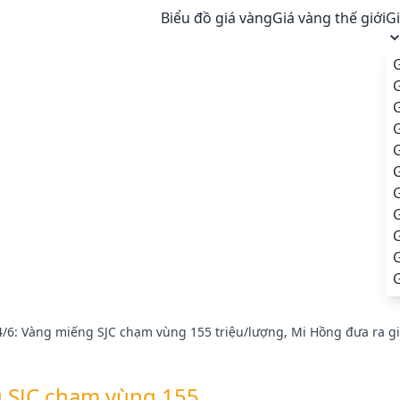
Biểu đồ giá vàng
Giá vàng thế giới
G
G
G
G
G
G
/6: Vàng miếng SJC chạm vùng 155 triệu/lượng, Mi Hồng đưa ra g
g SJC chạm vùng 155