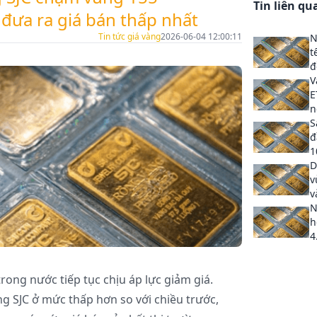
Tin liên qu
 đưa ra giá bán thấp nhất
Tin tức giá vàng
2026-06-04 12:00:11
N
t
đ
V
E
n
S
đ
1
D
v
v
N
h
4
trong nước tiếp tục chịu áp lực giảm giá.
g SJC ở mức thấp hơn so với chiều trước,