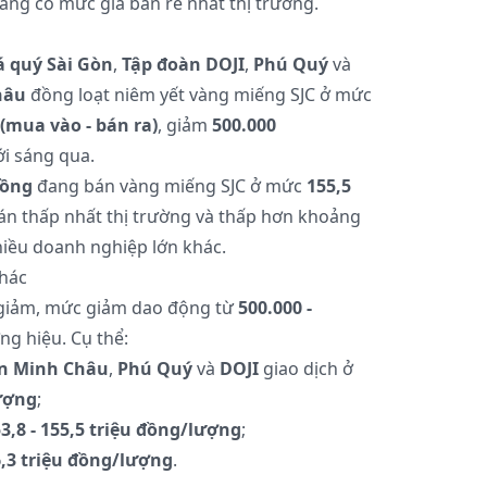
ang có mức giá bán rẻ nhất thị trường.
á quý Sài Gòn
,
Tập đoàn DOJI
,
Phú Quý
và
hâu
đồng loạt niêm yết vàng miếng SJC ở mức
 (mua vào - bán ra)
, giảm
500.000
ới sáng qua.
Hồng
đang bán vàng miếng SJC ở mức
155,5
bán thấp nhất thị trường và thấp hơn khoảng
hiều doanh nghiệp lớn khác.
khác
 giảm, mức giảm dao động từ
500.000 -
ng hiệu. Cụ thể:
ín Minh Châu
,
Phú Quý
và
DOJI
giao dịch ở
lượng
;
3,8 - 155,5 triệu đồng/lượng
;
6,3 triệu đồng/lượng
.