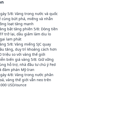
an
gày 5/8: Vàng trong nước và quốc
ế cùng bứt phá, miếng và nhẫn
ồng loạt tăng mạnh
àng bật tăng phiên 5/8: Dòng tiền
TF trở lại, dầu giảm làm dịu lo
gại lạm phát
áng 5/8: Vàng miếng SJC quay
ầu tăng, duy trì khoảng cách hơn
0 triệu so với vàng thế giới
iễn biến giá vàng 5/8: Giữ vững
ùng hỗ trợ, nhà đầu tư chú ý Fed
à đàm phán Mỹ‑Iran
gày 4/8: Vàng trong nước phân
oá, vàng thế giới vẫn neo trên
.000 USD/ounce