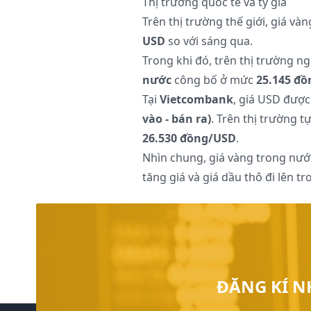
Thị trường quốc tế và tỷ giá
Trên thị trường thế giới, giá và
USD
so với sáng qua.
Trong khi đó, trên thị trường ng
nước
công bố ở mức
25.145 đ
Tại
Vietcombank
, giá USD được
vào - bán ra)
. Trên thị trường 
26.530 đồng/USD
.
Nhìn chung, giá vàng trong nướ
tăng giá và giá dầu thô đi lên t
ĐĂNG KÍ N