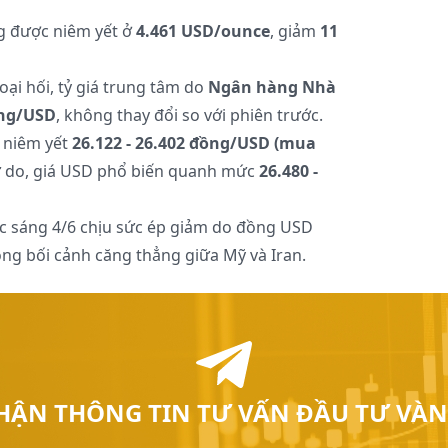
ng được niêm yết ở
4.461 USD/ounce
, giảm
11
oại hối, tỷ giá trung tâm do
Ngân hàng Nhà
ồng/USD
, không thay đổi so với phiên trước.
 niêm yết
26.122 - 26.402 đồng/USD (mua
tự do, giá USD phổ biến quanh mức
26.480 -
c sáng 4/6 chịu sức ép giảm do đồng USD
rong bối cảnh căng thẳng giữa Mỹ và Iran.
HẬN THÔNG TIN TƯ VẤN ĐẦU TƯ VÀN