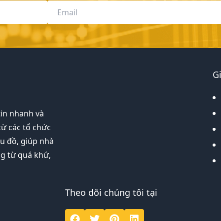
G
tin nhanh và
từ các tổ chức
ểu đồ, giúp nhà
ng từ quá khứ,
Theo dõi chúng tôi tại