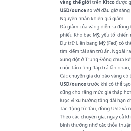
vàng thế giới
trên
Kitco
được g
USD/ounce
so với đầu giờ sáng
Nguyên nhân khiến giá giảm
Đà giảm của vàng diễn ra đồng th
phiếu Kho bạc Mỹ, yếu tố khiến 
Dự trữ Liên bang Mỹ (Fed) có thể 
tìm kiếm tài sản trú ẩn. Ngoài r
xung đột ở Trung Đông chưa kết
cuộc tấn công đáp trả lẫn nhau, 
Các chuyên gia dự báo vàng có 
USD/ounce
trước khi có thể tạo
cũng cho rằng mức giá thấp hơn
lược vì xu hướng tăng dài hạn c
Tác động từ dầu, đồng USD và 
Theo các chuyên gia, ngay cả k
bình thường nhờ các thỏa thuận,