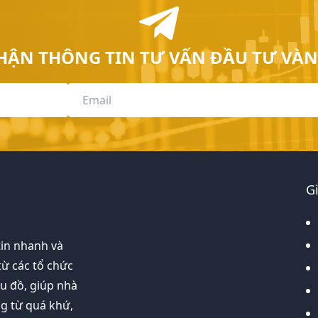
HẬN THÔNG TIN TƯ VẤN ĐẦU TƯ VÀN
G
tin nhanh và
từ các tổ chức
ểu đồ, giúp nhà
ng từ quá khứ,