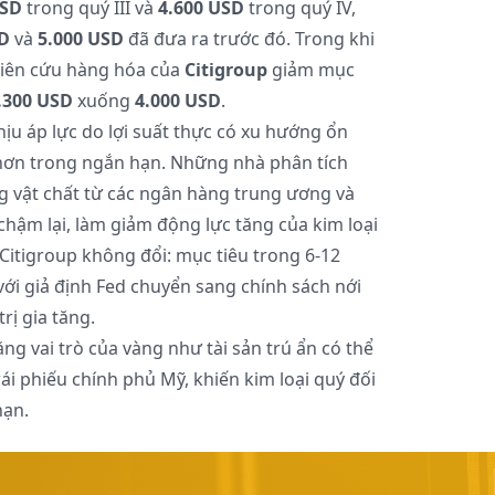
USD
trong quý III và
4.600 USD
trong quý IV,
D
và
5.000 USD
đã đưa ra trước đó. Trong khi
iên cứu hàng hóa của
Citigroup
giảm mục
.300 USD
xuống
4.000 USD
.
ịu áp lực do lợi suất thực có xu hướng ổn
hơn trong ngắn hạn. Những nhà phân tích
g vật chất từ các ngân hàng trung ương và
chậm lại, làm giảm động lực tăng của kim loại
 Citigroup không đổi: mục tiêu trong 6-12
 với giả định Fed chuyển sang chính sách nới
rị gia tăng.
ng vai trò của vàng như tài sản trú ẩn có thể
ái phiếu chính phủ Mỹ, khiến kim loại quý đối
hạn.