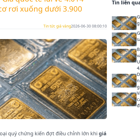
Tin liên qu
ơ rơi xuống dưới 3.900
G
g
Tin tức giá vàng
2026-06-30 08:00:10
G
s
B
v
U
4
D
n
g
V
c
đ
loại quý chứng kiến đợt điều chỉnh lớn khi
giá