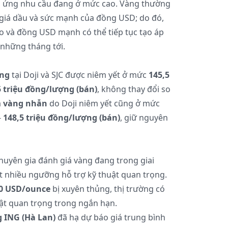
p ứng nhu cầu đang ở mức cao. Vàng thường
 giá dầu và sức mạnh của đồng USD; do đó,
o và đồng USD mạnh có thể tiếp tục tạo áp
 những tháng tới.
ng
tại Doji và SJC được niêm yết ở mức
145,5
5 triệu đồng/lượng (bán)
, không thay đổi so
á
vàng nhẫn
do Doji niêm yết cũng ở mức
-
148,5 triệu đồng/lượng (bán)
, giữ nguyên
chuyên gia đánh giá vàng đang trong giai
 nhiều ngưỡng hỗ trợ kỹ thuật quan trọng.
00 USD/ounce
bị xuyên thủng, thị trường có
uật quan trọng trong ngắn hạn.
 ING (Hà Lan)
đã hạ dự báo giá trung bình