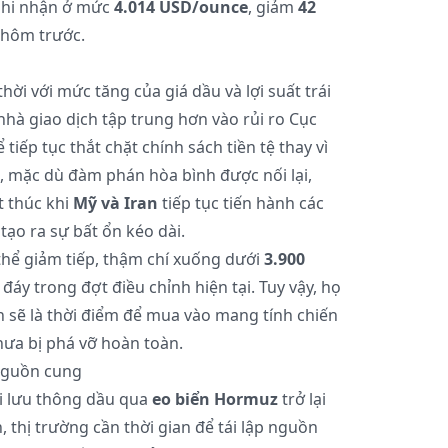
hi nhận ở mức
4.014 USD/ounce
, giảm
42
 hôm trước.
ời với mức tăng của giá dầu và lợi suất trái
nhà giao dịch tập trung hơn vào rủi ro Cục
tiếp tục thắt chặt chính sách tiền tệ thay vì
a, mặc dù đàm phán hòa bình được nối lại,
 thúc khi
Mỹ và Iran
tiếp tục tiến hành các
tạo ra sự bất ổn kéo dài.
thể giảm tiếp, thậm chí xuống dưới
3.900
 đáy trong đợt điều chỉnh hiện tại. Tuy vậy, họ
 sẽ là thời điểm để mua vào mang tính chiến
hưa bị phá vỡ hoàn toàn.
nguồn cung
hi lưu thông dầu qua
eo biển Hormuz
trở lại
 thị trường cần thời gian để tái lập nguồn