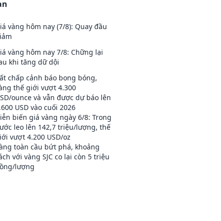
an
iá vàng hôm nay (7/8): Quay đầu
iảm
iá vàng hôm nay 7/8: Chững lại
au khi tăng dữ dội
ất chấp cảnh báo bong bóng,
àng thế giới vượt 4.300
SD/ounce và vẫn được dự báo lên
.600 USD vào cuối 2026
iễn biến giá vàng ngày 6/8: Trong
ước leo lên 142,7 triệu/lượng, thế
iới vượt 4.200 USD/oz
àng toàn cầu bứt phá, khoảng
ách với vàng SJC co lại còn 5 triệu
ồng/lượng