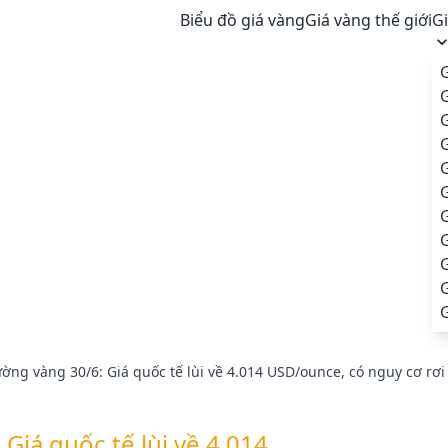
Biểu đồ giá vàng
Giá vàng thế giới
G
G
G
G
G
G
ường vàng 30/6: Giá quốc tế lùi về 4.014 USD/ounce, có nguy cơ r
 Giá quốc tế lùi về 4.014