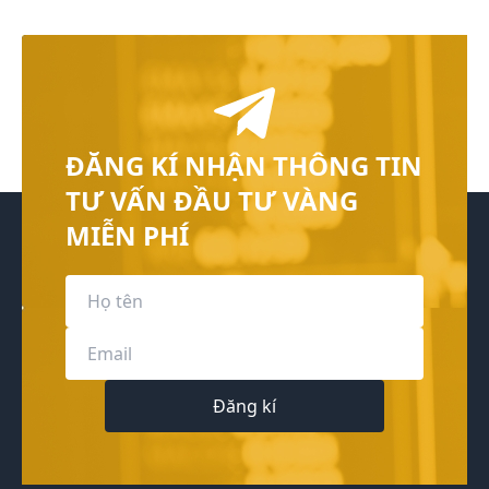
ĐĂNG KÍ NHẬN THÔNG TIN
TƯ VẤN ĐẦU TƯ VÀNG
MIỄN PHÍ
Đăng kí