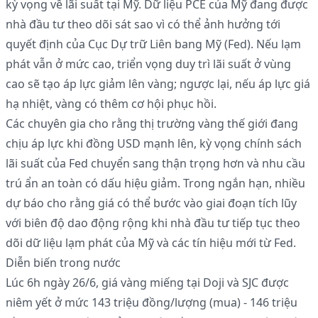
kỳ vọng về lãi suất tại Mỹ. Dữ liệu PCE của Mỹ đang được
nhà đầu tư theo dõi sát sao vì có thể ảnh hưởng tới
quyết định của Cục Dự trữ Liên bang Mỹ (Fed). Nếu lạm
phát vẫn ở mức cao, triển vọng duy trì lãi suất ở vùng
cao sẽ tạo áp lực giảm lên vàng; ngược lại, nếu áp lực giá
hạ nhiệt, vàng có thêm cơ hội phục hồi.
Các chuyên gia cho rằng thị trường vàng thế giới đang
chịu áp lực khi đồng USD mạnh lên, kỳ vọng chính sách
lãi suất của Fed chuyển sang thận trọng hơn và nhu cầu
trú ẩn an toàn có dấu hiệu giảm. Trong ngắn hạn, nhiều
dự báo cho rằng giá có thể bước vào giai đoạn tích lũy
với biên độ dao động rộng khi nhà đầu tư tiếp tục theo
dõi dữ liệu lạm phát của Mỹ và các tín hiệu mới từ Fed.
Diễn biến trong nước
Lúc 6h ngày 26/6, giá vàng miếng tại Doji và SJC được
niêm yết ở mức 143 triệu đồng/lượng (mua) - 146 triệu