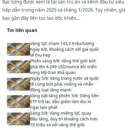
Bạc từng được xem là tài sản trú ẩn và kênh đầu tư siêu
hấp dẫn trong năm 2025 và tháng 1/2026. Tuy nhiên, giá
bạc gần đây liên tục lao dốc khiến...
Tin liên quan
Vàng SJC chạm 143,3 triệu/lượng
ngày 6/8, khoảng cách với giá quốc
tế thu hẹp
Phiên sáng 6/8: Vàng thế giới bứt
phá lên 4.249 USD/ounce khi triển
vọng Mỹ-Iran khả quan
Ngày 5/8: Vàng trong nước và quốc
tế cùng bứt phá, miếng và nhẫn
đồng loạt tăng mạnh
Vàng bật tăng phiên 5/8: Dòng tiền
ETF trở lại, dầu giảm làm dịu lo
ngại lạm phát
Sáng 5/8: Vàng miếng SJC quay
đầu tăng, duy trì khoảng cách hơn
10 triệu so với vàng thế giới