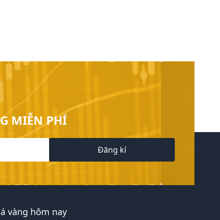
G MIỄN PHÍ
Đăng kí
iá vàng hôm nay