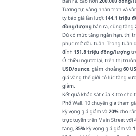
bán ra, cao hơn
200.000 đồng/
Tương tự, vàng nhẫn trơn và và
ty báo giá lần lượt
144,1 triệu 
đồng/lượng
bán ra, cũng tăng
Dù có mức tăng ngắn hạn, thị t
phục mở đầu tuần. Trong tuần q
đỉnh
151,8 triệu đồng/lượng
tr
Ở chiều ngược lại, trên thị tr
USD/ounce
, giảm khoảng
60 U
giá vàng thế giới có lúc tăng vư
giảm.
Kết quả khảo sát của Kitco cho 
Phố Wall, 10 chuyên gia tham gia
kỳ vọng giá giảm và
20%
cho rằn
trực tuyến trên Main Street với
tăng,
35%
kỳ vọng giá giảm và
1