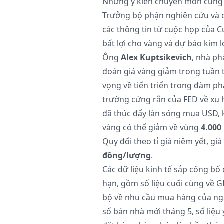
Những ý kiến chuyên môn cũng 
Trưởng bộ phận nghiên cứu và ch
các thông tin từ cuộc họp của C
bất lợi cho vàng và dự báo kim lo
Ông
Alex Kuptsikevich
, nhà ph
đoán giá vàng giảm trong tuần t
vọng về tiến triển trong đàm phá
trường cứng rắn của FED về xu 
đã thúc đẩy làn sóng mua USD, 
vàng có thể giảm về vùng
4.000
Quy đổi theo tỉ giá niêm yết, gi
đồng/lượng
.
Các dữ liệu kinh tế sắp công bố 
hạn, gồm số liệu cuối cùng về G
bộ về nhu cầu mua hàng của ngà
số bán nhà mới tháng 5, số liệu