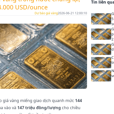
Tin liên qu
ề 4.000 USD/ounce
Dự báo giá vàng
2026-06-21 12:00:10
G
5
s
G
p
2
G
d
C
t
N
v
áo giá vàng miếng giao dịch quanh mức
144
a vào và
147 triệu đồng/lượng
cho chiều