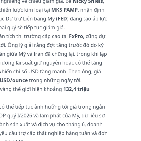
nghiêng về chiều giảm giá. Bà
Nicky Shiels
,
iến lược kim loại tại
MKS PAMP
, nhận định
ục Dự trữ Liên bang Mỹ (
FED
) đang tạo áp lực
ại quý sẽ tiếp tục giảm giá.
ân tích thị trường cấp cao tại
FxPro
, cũng dự
ới. Ông lý giải rằng đợt tăng trước đó do kỳ
n giữa Mỹ và Iran đã chững lại, trong khi lập
hướng lãi suất giữ nguyên hoặc có thể tăng
khiến chỉ số USD tăng mạnh. Theo ông, giá
 USD/ounce
trong những ngày tới.
á vàng thế giới hiện khoảng
132,4 triệu
có thể tiếp tục ảnh hưởng tới giá trong ngắn
DP quý I/2026 và lạm phát của Mỹ, dữ liệu sơ
nh sản xuất và dịch vụ cho tháng 6, doanh
 yêu cầu trợ cấp thất nghiệp hàng tuần và đơn