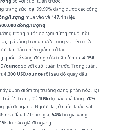
lượng
so với cuối tuần trước.
ng trang sức loại 99,99% đang được các công
đồng/lượng
mua vào và
147,1 triệu
200.000 đồng/lượng
.
rường trong nước đã tạm dừng chuỗi hồi
ua, giá vàng trong nước từng vọt lên mức
ước khi đảo chiều giảm trở lại.
ường quốc tế vàng đóng cửa tuần ở mức
4.156
SD/ounce
so với cuối tuần trước. Trong tuần,
ợt
4.300 USD/ounce
rồi sau đó quay đầu
thấy quan điểm thị trường đang phân hóa. Tại
 trả lời, trong đó
10%
dự báo giá tăng,
70%
g giá đi ngang. Ngược lại, ở cuộc khảo sát
 46 nhà đầu tư tham gia,
54%
tin giá vàng
1%
dự báo giá đi ngang.