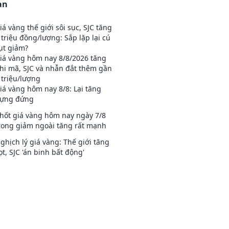
an
iá vàng thế giới sôi sục, SJC tăng
 triệu đồng/lượng: Sắp lặp lại cú
ụt giảm?
iá vàng hôm nay 8/8/2026 tăng
hi mã, SJC và nhẫn đắt thêm gần
 triệu/lượng
iá vàng hôm nay 8/8: Lại tăng
ựng đứng
hốt giá vàng hôm nay ngày 7/8
rong giảm ngoài tăng rất mạnh
ghịch lý giá vàng: Thế giới tăng
ọt, SJC 'án binh bất động'