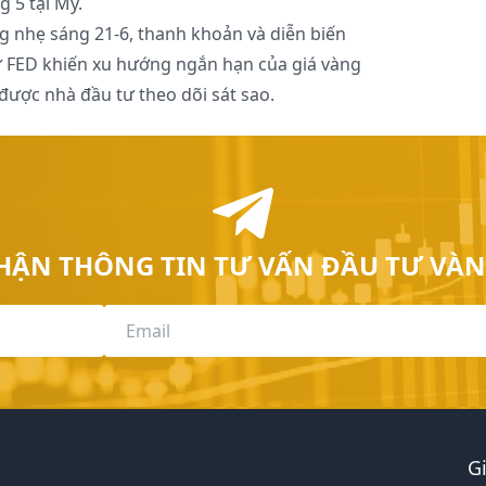
 5 tại Mỹ.
g nhẹ sáng 21-6, thanh khoản và diễn biến
từ FED khiến xu hướng ngắn hạn của giá vàng
 được nhà đầu tư theo dõi sát sao.
HẬN THÔNG TIN TƯ VẤN ĐẦU TƯ VÀN
G