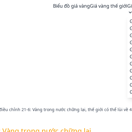
Biểu đồ giá vàng
Giá vàng thế giới
G
G
G
G
G
G
iều chỉnh 21-6: Vàng trong nước chững lại, thế giới có thể lùi về
: Vàng trong nước chững lại,