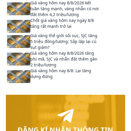
Giá vàng hôm nay 8/8/2026 kết
tuần tăng mạnh, vàng nhẫn có nơi
đắt thêm 4,2 triệu/lượng
Chốt giá vàng hôm nay ngày 8/8
tăng rất mạnh trở lại
Giá vàng thế giới sôi sục, SJC tăng
5 triệu đồng/lượng: Sắp lặp lại cú
sụt giảm?
Giá vàng hôm nay 8/8/2026 tăng
phi mã, SJC và nhẫn đắt thêm gần
2 triệu/lượng
Giá vàng hôm nay 8/8: Lại tăng
dựng đứng
ĐĂNG KÍ NHẬN THÔNG TIN