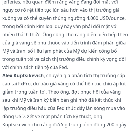
Jefferies, nêu quan điểm rằng vàng đang đối mặt với
nguy cơ rõ rệt tiếp tục lún sâu hơn vào thị trường giá
xuống và có thể xuyên thủng ngưỡng 4.000 USD/ounce,
trong bối cảnh kim loại quý này vẫn phải đối mặt với
nhiều thách thức. Ông cũng cho rằng diễn biến tiếp theo
của giá vàng sẽ phụ thuộc vào tiến trình đàm phán giữa
Mỹ và Iran, số liệu lạm phát của Mỹ dự kiến công bố
trong tuần tới và cách thị trường điều chỉnh kỳ vọng đối
với chính sách tiền tệ của Fed.
Alex Kuptsikevich
, chuyên gia phân tích thị trường cấp
cao tại FxPro, dự báo giá vàng có thể tiếp tục chịu áp lực
giảm trong tuần tới. Theo ông, đợt phục hồi của vàng
sau khi Mỹ và Iran ký biên bản ghi nhớ đã kết thúc khi
lập trường diều hâu của Fed thúc đẩy làn sóng mua vào
đồng USD. Xét về mặt phân tích kỹ thuật, ông
Kuptsikevich cho rằng đường trung bình động 200 ngày