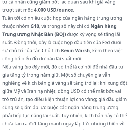
tư cá nhân cũng giảm bớt lạc quan sau khi giá vàng
trượt sát mốc
4.000 USD/ounce
.
Tuần tới có nhiều cuộc họp của ngân hàng trung ương
thuộc nhóm
G10
, và trong số này chỉ có
Ngân hàng
Trung ương Nhật Bản (BOJ)
được kỳ vọng sẽ tăng lãi
suất. Đồng thời, đây là cuộc họp đầu tiên của Fed dưới
sự chủ trì của tân Chủ tịch
Kevin Warsh
, kèm theo việc
công bố biểu đồ dự báo lãi suất mới.
Nếu vàng
tạo đáy
mới, đó có thể là cơ hội để nhà đầu tư
gia tăng tỷ trọng nắm giữ. Một số chuyên gia vẫn
nghiêng về kịch bản giá vàng sẽ tăng trở lại: khi xung đột
giữa Mỹ và Iran hạ nhiệt, đồng USD có thể mất bớt vai
trò trú ẩn, tạo điều kiện thuận lợi cho vàng; giá dầu giảm
cũng sẽ giảm áp lực buộc các ngân hàng trung ương
phải tiếp tục nâng lãi suất. Tuy nhiên, kịch bản này có thể
chưa tạo ra đợt tăng mạnh ngay lập tức nhưng thiên về