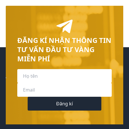
ĐĂNG KÍ NHẬN THÔNG TIN
TƯ VẤN ĐẦU TƯ VÀNG
MIỄN PHÍ
Đăng kí