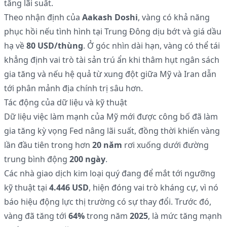
tăng lãi suất.
Theo nhận định của
Aakash Doshi
, vàng có khả năng
phục hồi nếu tình hình tại Trung Đông dịu bớt và giá dầu
hạ về
80 USD/thùng
. Ở góc nhìn dài hạn, vàng có thể tái
khẳng định vai trò tài sản trú ẩn khi thâm hụt ngân sách
gia tăng và nếu hệ quả từ xung đột giữa Mỹ và Iran dẫn
tới phân mảnh địa chính trị sâu hơn.
Tác động của dữ liệu và kỹ thuật
Dữ liệu việc làm mạnh của Mỹ mới được công bố đã làm
gia tăng kỳ vọng Fed nâng lãi suất, đồng thời khiến vàng
lần đầu tiên trong hơn
20 năm
rơi xuống dưới đường
trung bình động
200 ngày
.
Các nhà giao dịch kim loại quý đang để mắt tới ngưỡng
kỹ thuật tại
4.446 USD
, hiện đóng vai trò kháng cự, vì nó
báo hiệu động lực thị trường có sự thay đổi. Trước đó,
vàng đã tăng tới
64%
trong năm
2025
, là mức tăng mạnh