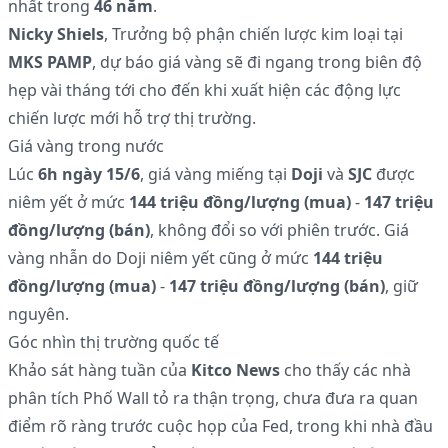
nhất trong
46 năm
.
Nicky Shiels
, Trưởng bộ phận chiến lược kim loại tại
MKS PAMP
, dự báo giá vàng sẽ đi ngang trong biên độ
hẹp vài tháng tới cho đến khi xuất hiện các động lực
chiến lược mới hỗ trợ thị trường.
Giá vàng trong nước
Lúc
6h ngày 15/6
, giá vàng miếng tại
Doji
và
SJC
được
niêm yết ở mức
144 triệu đồng/lượng (mua)
-
147 triệu
đồng/lượng (bán)
, không đổi so với phiên trước. Giá
vàng nhẫn do Doji niêm yết cũng ở mức
144 triệu
đồng/lượng (mua)
-
147 triệu đồng/lượng (bán)
, giữ
nguyên.
Góc nhìn thị trường quốc tế
Khảo sát hàng tuần của
Kitco News
cho thấy các nhà
phân tích Phố Wall tỏ ra thận trọng, chưa đưa ra quan
điểm rõ ràng trước cuộc họp của Fed, trong khi nhà đầu