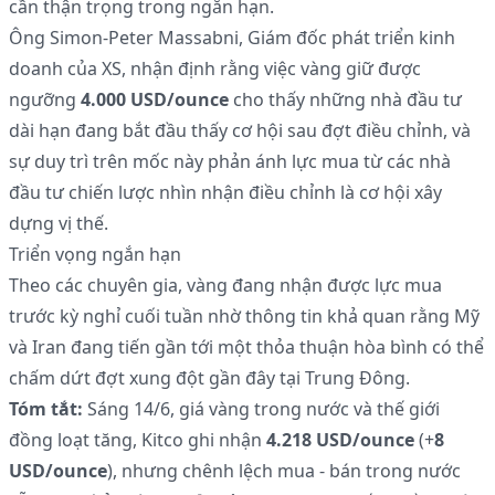
cần thận trọng trong ngắn hạn.
Ông Simon-Peter Massabni, Giám đốc phát triển kinh
doanh của XS, nhận định rằng việc vàng giữ được
ngưỡng
4.000 USD/ounce
cho thấy những nhà đầu tư
dài hạn đang bắt đầu thấy cơ hội sau đợt điều chỉnh, và
sự duy trì trên mốc này phản ánh lực mua từ các nhà
đầu tư chiến lược nhìn nhận điều chỉnh là cơ hội xây
dựng vị thế.
Triển vọng ngắn hạn
Theo các chuyên gia, vàng đang nhận được lực mua
trước kỳ nghỉ cuối tuần nhờ thông tin khả quan rằng Mỹ
và Iran đang tiến gần tới một thỏa thuận hòa bình có thể
chấm dứt đợt xung đột gần đây tại Trung Đông.
Tóm tắt:
Sáng 14/6, giá vàng trong nước và thế giới
đồng loạt tăng, Kitco ghi nhận
4.218 USD/ounce
(+
8
USD/ounce
), nhưng chênh lệch mua - bán trong nước