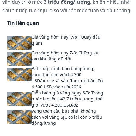
vẫn duy trì ở mức
3 triệu đồng/lượng
, khiến nhiều nhà
đầu tư tiếp tục chịu lỗ so với các mốc tuần và đầu tháng.
Tin liên quan
Giá vàng hôm nay (7/8): Quay đầu
giảm
Giá vàng hôm nay 7/8: Chững lại
sau khi tăng dữ dội
Bất chấp cảnh báo bong bóng,
vàng thế giới vượt 4.300
USD/ounce và vẫn được dự báo lên
4.600 USD vào cuối 2026
Diễn biến giá vàng ngày 6/8: Trong
nước leo lên 142,7 triệu/lượng, thế
giới vượt 4.200 USD/oz
Vàng toàn cầu bứt phá, khoảng
cách với vàng SJC co lại còn 5 triệu
đồng/lượng