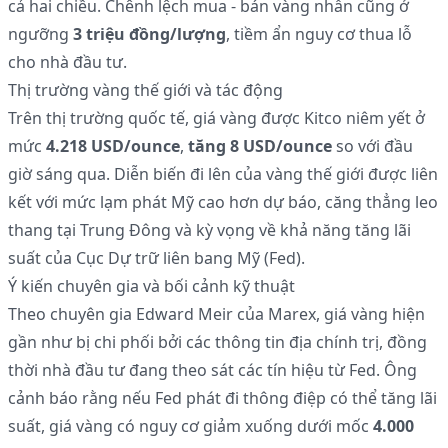
cả hai chiều. Chênh lệch mua - bán vàng nhẫn cũng ở
ngưỡng
3 triệu đồng/lượng
, tiềm ẩn nguy cơ thua lỗ
cho nhà đầu tư.
Thị trường vàng thế giới và tác động
Trên thị trường quốc tế, giá vàng được Kitco niêm yết ở
mức
4.218 USD/ounce
,
tăng 8 USD/ounce
so với đầu
giờ sáng qua. Diễn biến đi lên của vàng thế giới được liên
kết với mức lạm phát Mỹ cao hơn dự báo, căng thẳng leo
thang tại Trung Đông và kỳ vọng về khả năng tăng lãi
suất của Cục Dự trữ liên bang Mỹ (Fed).
Ý kiến chuyên gia và bối cảnh kỹ thuật
Theo chuyên gia Edward Meir của Marex, giá vàng hiện
gần như bị chi phối bởi các thông tin địa chính trị, đồng
thời nhà đầu tư đang theo sát các tín hiệu từ Fed. Ông
cảnh báo rằng nếu Fed phát đi thông điệp có thể tăng lãi
suất, giá vàng có nguy cơ giảm xuống dưới mốc
4.000