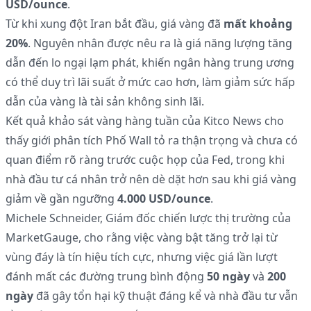
USD/ounce
.
Từ khi xung đột Iran bắt đầu, giá vàng đã
mất khoảng
20%
. Nguyên nhân được nêu ra là giá năng lượng tăng
dẫn đến lo ngại lạm phát, khiến ngân hàng trung ương
có thể duy trì lãi suất ở mức cao hơn, làm giảm sức hấp
dẫn của vàng là tài sản không sinh lãi.
Kết quả khảo sát vàng hàng tuần của Kitco News cho
thấy giới phân tích Phố Wall tỏ ra thận trọng và chưa có
quan điểm rõ ràng trước cuộc họp của Fed, trong khi
nhà đầu tư cá nhân trở nên dè dặt hơn sau khi giá vàng
giảm về gần ngưỡng
4.000 USD/ounce
.
Michele Schneider, Giám đốc chiến lược thị trường của
MarketGauge, cho rằng việc vàng bật tăng trở lại từ
vùng đáy là tín hiệu tích cực, nhưng việc giá lần lượt
đánh mất các đường trung bình động
50 ngày
và
200
ngày
đã gây tổn hại kỹ thuật đáng kể và nhà đầu tư vẫn