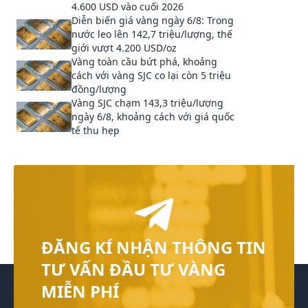
4.600 USD vào cuối 2026
Diễn biến giá vàng ngày 6/8: Trong
nước leo lên 142,7 triệu/lượng, thế
giới vượt 4.200 USD/oz
Vàng toàn cầu bứt phá, khoảng
cách với vàng SJC co lại còn 5 triệu
đồng/lượng
Vàng SJC chạm 143,3 triệu/lượng
ngày 6/8, khoảng cách với giá quốc
tế thu hẹp
ĐĂNG KÍ NHẬN THÔNG TIN
TƯ VẤN ĐẦU TƯ VÀNG
MIỄN PHÍ