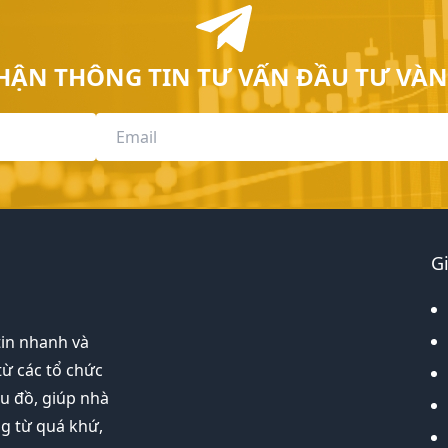
HẬN THÔNG TIN TƯ VẤN ĐẦU TƯ VÀN
G
tin nhanh và
từ các tổ chức
ểu đồ, giúp nhà
ng từ quá khứ,