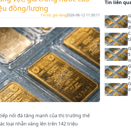
Tin liên qu
riệu đồng/lượng
Tin tức giá vàng
2026-06-12 11:30:11
G
t
đ
C
t
G
5
s
G
p
2
G
d
tiếp nối đà tăng mạnh của thị trường thế
ác loại nhẫn vàng lên trên 142 triệu