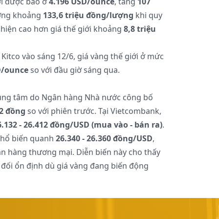
ới được báo ở
4.196 USD/ounce
, tăng
107
ương khoảng
133,6 triệu đồng/lượng
khi quy
 hiện cao hơn giá thế giới khoảng
8,8 triệu
Kitco vào sáng 12/6, giá vàng thế giới ở mức
D/ounce
so với đầu giờ sáng qua.
 trung tâm do Ngân hàng Nhà nước công bố
2 đồng
so với phiên trước. Tại Vietcombank,
6.132 - 26.412 đồng/USD (mua vào - bán ra)
.
 phổ biến quanh
26.340 - 26.360 đồng/USD
,
ân hàng thương mại. Diễn biến này cho thấy
 đối ổn định dù giá vàng đang biến động