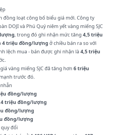
iệp
n đồng loạt công bố biểu giá mới. Công ty
oàn DOJI và Phú Quý niêm yết vàng miếng SJC
/lượng
, trong đó ghi nhận mức tăng
4,5 triệu
à
4 triệu đồng/lượng
ở chiều bán ra so với
h lệch mua - bán được ghi nhận là
4,5 triệu
ớc.
 giá vàng miếng SJC đã tăng hơn
6 triệu
mạnh trước đó.
g nhẫn
triệu đồng/lượng
2,4 triệu đồng/lượng
riệu đồng/lượng
iệu đồng/lượng
 quy đổi