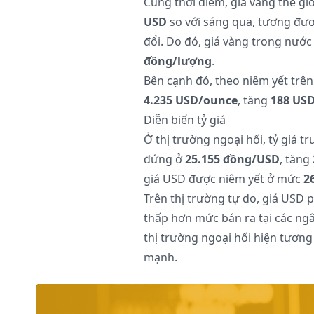
Cùng thời điểm, giá vàng thế gi
USD
so với sáng qua, tương đ
đổi. Do đó, giá vàng trong nước
đồng/lượng
.
Bên cạnh đó, theo niêm yết trên 
4.235 USD/ounce
, tăng
188 US
Diễn biến tỷ giá
Ở thị trường ngoại hối, tỷ giá
đứng ở
25.155 đồng/USD
, tăng
giá USD được niêm yết ở mức
2
Trên thị trường tự do, giá USD
thấp hơn mức bán ra tại các ng
thị trường ngoại hối hiện tương
mạnh.