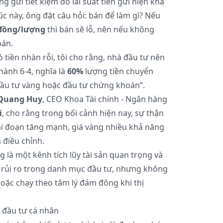
 gửi tiết kiệm do lãi suất tiền gửi hiện khá
c này, ông đặt câu hỏi: bán để làm gì? Nếu
 đồng/lượng
thì bán sẽ lỗ, nên nếu không
bán.
tiền nhàn rỗi, tôi cho rằng, nhà đầu tư nên
hành 6-4, nghĩa là
60%
lượng tiền chuyển
đầu tư vàng hoặc đầu tư chứng khoán”.
Quang Huy
, CEO Khoa Tài chính - Ngân hàng
i
, cho rằng trong bối cảnh hiện nay, sự thận
giai đoạn tăng mạnh, giá vàng nhiều khả năng
 điều chỉnh.
g là một kênh tích lũy tài sản quan trọng và
 rủi ro trong danh mục đầu tư, nhưng không
oặc chạy theo tâm lý đám đông khi thị
 đầu tư cá nhân