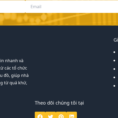
G
tin nhanh và
từ các tổ chức
ểu đồ, giúp nhà
ng từ quá khứ,
Theo dõi chúng tôi tại