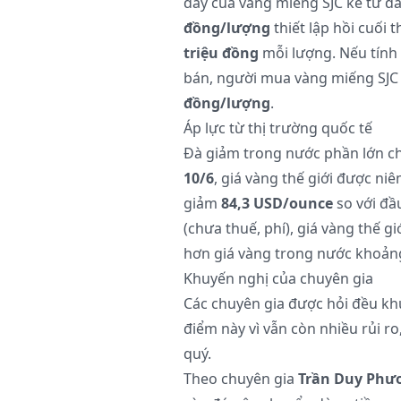
đáy của vàng miếng SJC kể từ đ
đồng/lượng
thiết lập hồi cuối 
triệu đồng
mỗi lượng. Nếu tính
bán, người mua vàng miếng SJC 
đồng/lượng
.
Áp lực từ thị trường quốc tế
Đà giảm trong nước phần lớn ch
10/6
, giá vàng thế giới được ni
giảm
84,3 USD/ounce
so với đầ
(chưa thuế, phí), giá vàng thế g
hơn giá vàng trong nước khoả
Khuyến nghị của chuyên gia
Các chuyên gia được hỏi đều kh
điểm này vì vẫn còn nhiều rủi ro
quý.
Theo chuyên gia
Trần Duy Phư