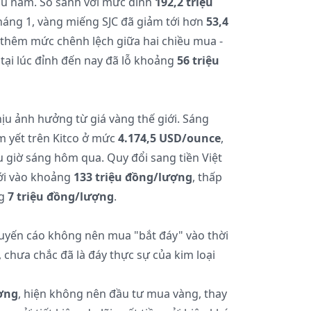
ầu năm. So sánh với mức đỉnh
192,2 triệu
tháng 1, vàng miếng SJC đã giảm tới hơn
53,4
 thêm mức chênh lệch giữa hai chiều mua -
tại lúc đỉnh đến nay đã lỗ khoảng
56 triệu
ịu ảnh hưởng từ giá vàng thế giới. Sáng
êm yết trên Kitco ở mức
4.174,5 USD/ounce
,
u giờ sáng hôm qua. Quy đổi sang tiền Việt
iới vào khoảng
133 triệu đồng/lượng
, thấp
ng
7 triệu đồng/lượng
.
uyến cáo không nên mua "bắt đáy" vào thời
, chưa chắc đã là đáy thực sự của kim loại
ơng
, hiện không nên đầu tư mua vàng, thay