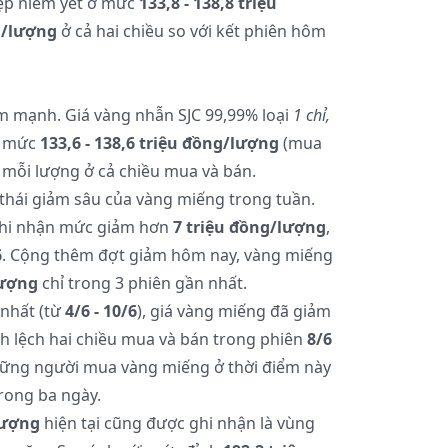
ệp niêm yết ở mức
133,8 - 138,8 triệu
g/lượng
ở cả hai chiều so với kết phiên hôm
m mạnh. Giá vàng nhẫn SJC 99,99% loại
1 chỉ,
ở mức
133,6 - 138,6 triệu đồng/lượng
(mua
mỗi lượng ở cả chiều mua và bán.
 thái giảm sâu của vàng miếng trong tuần.
hi nhận mức giảm hơn
7 triệu đồng/lượng
,
6
. Cộng thêm đợt giảm hôm nay, vàng miếng
lượng
chỉ trong 3 phiên gần nhất.
 nhất (từ
4/6 - 10/6
), giá vàng miếng đã giảm
h lệch hai chiều mua và bán trong phiên
8/6
ững người mua vàng miếng ở thời điểm này
rong ba ngày.
lượng
hiện tại cũng được ghi nhận là vùng