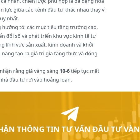
 cá nhân, chiến lược phù hợp là đa dạng hóa
 lực giữa các kênh đầu tư khác nhau thay vì
uy nhất.
 hướng tới các mục tiêu tăng trưởng cao,
n đổi số và phát triển khu vực kinh tế tư
ng lĩnh vực sản xuất, kinh doanh và khởi
năng tạo ra giá trị gia tăng thực và đóng
 nhận rằng giá vàng sáng
10-6
tiếp tục mất
 nhà đầu tư rơi vào hoảng loạn.
HẬN THÔNG TIN TƯ VẤN ĐẦU TƯ VÀN