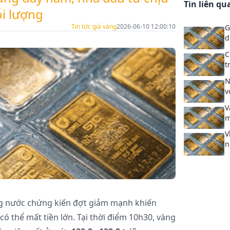
Tin liên qu
ỗi lượng
Tin tức giá vàng
2026-06-10 12:00:10
G
d
C
t
N
v
V
m
V
n
ng nước chứng kiến đợt giảm mạnh khiến
ó thể mất tiền lớn. Tại thời điểm 10h30, vàng