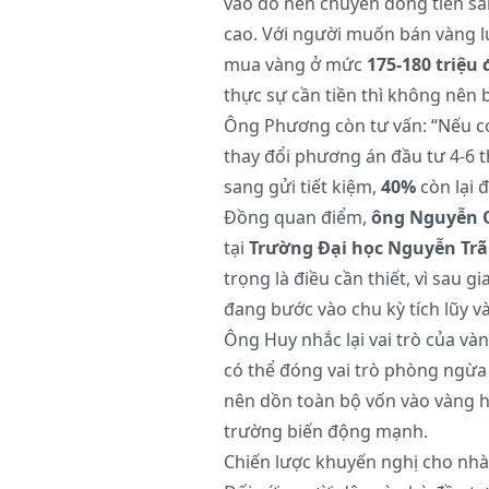
vào đó nên chuyển dòng tiền sang
cao. Với người muốn bán vàng lú
mua vàng ở mức
175-180 triệu
thực sự cần tiền thì không nên 
Ông Phương còn tư vấn: “Nếu có 
thay đổi phương án đầu tư 4-6 t
sang gửi tiết kiệm,
40%
còn lại 
Đồng quan điểm,
ông Nguyễn 
tại
Trường Đại học Nguyễn Trã
trọng là điều cần thiết, vì sau 
đang bước vào chu kỳ tích lũy và
Ông Huy nhắc lại vai trò của vàn
có thể đóng vai trò phòng ngừa
nên dồn toàn bộ vốn vào vàng h
trường biến động mạnh.
Chiến lược khuyến nghị cho nhà