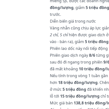
miếng SJC được các doanh nghi
đồng/lượng
, giảm
5 triệu đồn
trước.
Diễn biến giá trong nước
Vàng nhẫn cũng chịu áp lực giả
2 chỉ, 5 chỉ
hiện được giao dịch 
vào - bán ra), giảm
5 triệu đồng
Phiên lao dốc này nối tiếp động
Phiên giao dịch ngày
8/6
từng g
sau đó đi ngang trong phiên
9/
đã mất khoảng
10 triệu đồng/
Nếu tính trong vòng 1 tuần gần
hơn
18 triệu đồng/lượng
. Chên
ở mức
5 triệu đồng
đã khiến nh
lỗ tới
15 triệu đồng/lượng
chỉ t
Mức giá bán
138,8 triệu đồng/