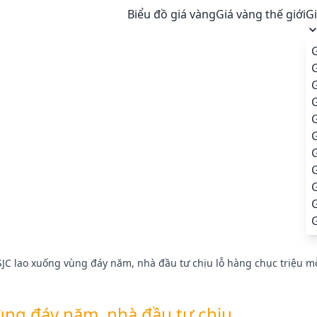
Biểu đồ giá vàng
Giá vàng thế giới
G
G
G
G
G
G
JC lao xuống vùng đáy năm, nhà đầu tư chịu lỗ hàng chục triệu m
ùng đáy năm, nhà đầu tư chịu