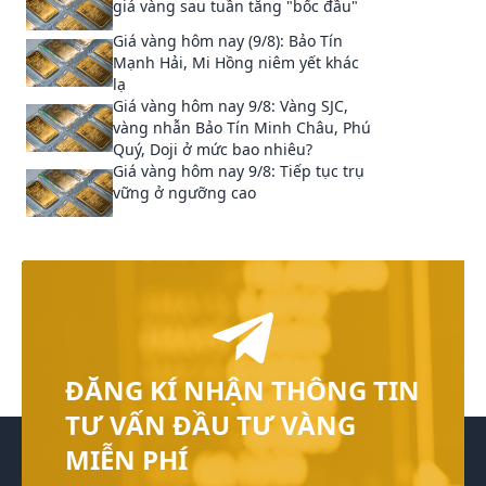
giá vàng sau tuần tăng "bốc đầu"
Giá vàng hôm nay (9/8): Bảo Tín
Mạnh Hải, Mi Hồng niêm yết khác
lạ
Giá vàng hôm nay 9/8: Vàng SJC,
vàng nhẫn Bảo Tín Minh Châu, Phú
Quý, Doji ở mức bao nhiêu?
Giá vàng hôm nay 9/8: Tiếp tục trụ
vững ở ngưỡng cao
ĐĂNG KÍ NHẬN THÔNG TIN
TƯ VẤN ĐẦU TƯ VÀNG
MIỄN PHÍ