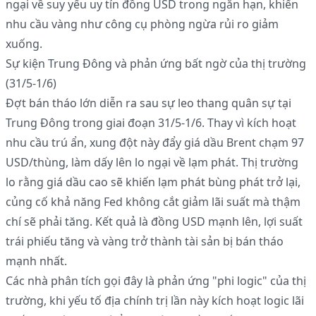
ngại về suy yếu uy tín đồng USD trong ngắn hạn, khiến
nhu cầu vàng như công cụ phòng ngừa rủi ro giảm
xuống.
Sự kiện Trung Đông và phản ứng bất ngờ của thị trường
(31/5-1/6)
Đợt bán tháo lớn diễn ra sau sự leo thang quân sự tại
Trung Đông trong giai đoạn 31/5-1/6. Thay vì kích hoạt
nhu cầu trú ẩn, xung đột này đẩy giá dầu Brent chạm 97
USD/thùng, làm dấy lên lo ngại về lạm phát. Thị trường
lo rằng giá dầu cao sẽ khiến lạm phát bùng phát trở lại,
củng cố khả năng Fed không cắt giảm lãi suất mà thậm
chí sẽ phải tăng. Kết quả là đồng USD mạnh lên, lợi suất
trái phiếu tăng và vàng trở thành tài sản bị bán tháo
mạnh nhất.
Các nhà phân tích gọi đây là phản ứng "phi logic" của thị
trường, khi yếu tố địa chính trị lần này kích hoạt logic lãi