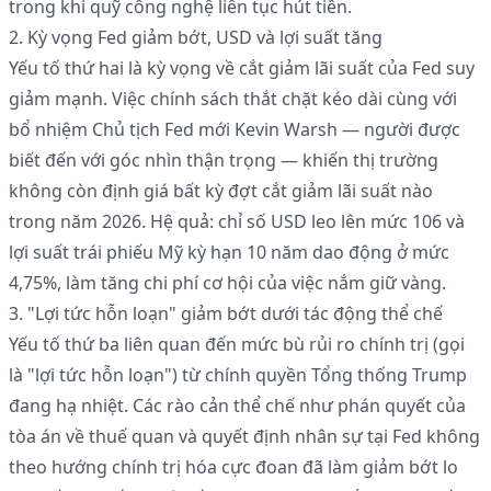
trong khi quỹ công nghệ liên tục hút tiền.
2. Kỳ vọng Fed giảm bớt, USD và lợi suất tăng
Yếu tố thứ hai là kỳ vọng về cắt giảm lãi suất của Fed suy
giảm mạnh. Việc chính sách thắt chặt kéo dài cùng với
bổ nhiệm Chủ tịch Fed mới Kevin Warsh — người được
biết đến với góc nhìn thận trọng — khiến thị trường
không còn định giá bất kỳ đợt cắt giảm lãi suất nào
trong năm 2026. Hệ quả: chỉ số USD leo lên mức 106 và
lợi suất trái phiếu Mỹ kỳ hạn 10 năm dao động ở mức
4,75%, làm tăng chi phí cơ hội của việc nắm giữ vàng.
3. "Lợi tức hỗn loạn" giảm bớt dưới tác động thể chế
Yếu tố thứ ba liên quan đến mức bù rủi ro chính trị (gọi
là "lợi tức hỗn loạn") từ chính quyền Tổng thống Trump
đang hạ nhiệt. Các rào cản thể chế như phán quyết của
tòa án về thuế quan và quyết định nhân sự tại Fed không
theo hướng chính trị hóa cực đoan đã làm giảm bớt lo