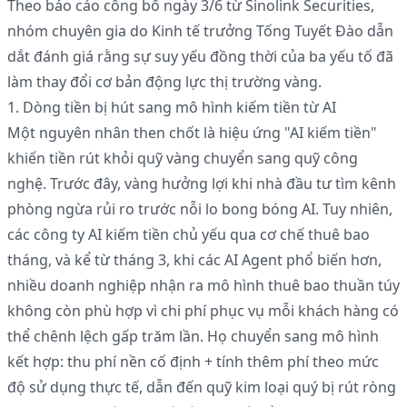
Theo báo cáo công bố ngày 3/6 từ Sinolink Securities,
nhóm chuyên gia do Kinh tế trưởng Tống Tuyết Đào dẫn
dắt đánh giá rằng sự suy yếu đồng thời của ba yếu tố đã
làm thay đổi cơ bản động lực thị trường vàng.
1. Dòng tiền bị hút sang mô hình kiếm tiền từ AI
Một nguyên nhân then chốt là hiệu ứng "AI kiếm tiền"
khiến tiền rút khỏi quỹ vàng chuyển sang quỹ công
nghệ. Trước đây, vàng hưởng lợi khi nhà đầu tư tìm kênh
phòng ngừa rủi ro trước nỗi lo bong bóng AI. Tuy nhiên,
các công ty AI kiếm tiền chủ yếu qua cơ chế thuê bao
tháng, và kể từ tháng 3, khi các AI Agent phổ biến hơn,
nhiều doanh nghiệp nhận ra mô hình thuê bao thuần túy
không còn phù hợp vì chi phí phục vụ mỗi khách hàng có
thể chênh lệch gấp trăm lần. Họ chuyển sang mô hình
kết hợp: thu phí nền cố định + tính thêm phí theo mức
độ sử dụng thực tế, dẫn đến quỹ kim loại quý bị rút ròng