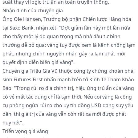
suất thay vì logic trú ẩn an toàn truyền thống.
Nhận định của chuyên gia
Ông Ole Hansen, Trưởng bộ phận Chiến lược Hàng hóa
tại Saxo Bank, nhận xét: "Đợt giảm lần này một lần nữa
cho thấy một lý do quan trọng mà nhà đầu tư bình
thường dễ bỏ qua: vàng tuy được xem là kênh chống lạm
phát, nhưng chính nguyên nhân gây ra lạm phát mới
quyết định diễn biến giá vàng".
Chuyên gia Triệu Gia Vũ thuộc công ty chứng khoán phái
sinh Futures First nhấn mạnh trên tờ Kinh Tế Tham Khảo
Báo: "Trong rủi ro địa chính trị, hiệu ứng trú ẩn của vàng
có vẻ mất tác dụng chỉ là tạm thời. Nếu coi vàng là công
cụ phòng ngừa rủi ro cho uy tín đồng USD đang suy yếu
dần, thì giá trị của vàng vẫn còn rất xa mới được phát
huy hết".
Triển vọng giá vàng