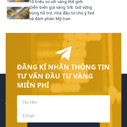
10 triệu so với vàng thế giới
Diễn biến giá vàng 5/8: Giữ vững
vùng hỗ trợ, nhà đầu tư chú ý Fed
và đàm phán Mỹ‑Iran
ĐĂNG KÍ NHẬN THÔNG TIN
TƯ VẤN ĐẦU TƯ VÀNG
MIỄN PHÍ