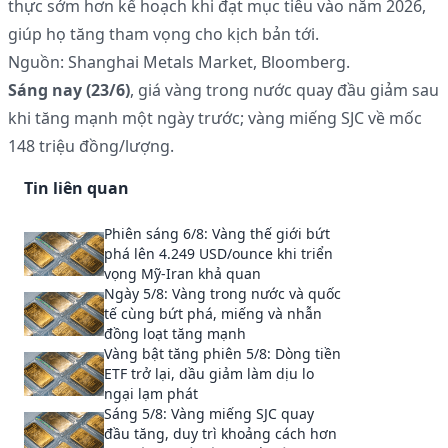
thực sớm hơn kế hoạch khi đạt mục tiêu vào năm 2026,
giúp họ tăng tham vọng cho kịch bản tới.
Nguồn: Shanghai Metals Market, Bloomberg.
Sáng nay (23/6)
, giá vàng trong nước quay đầu giảm sau
khi tăng mạnh một ngày trước; vàng miếng SJC về mốc
148 triệu đồng/lượng.
Tin liên quan
Phiên sáng 6/8: Vàng thế giới bứt
phá lên 4.249 USD/ounce khi triển
vọng Mỹ-Iran khả quan
Ngày 5/8: Vàng trong nước và quốc
tế cùng bứt phá, miếng và nhẫn
đồng loạt tăng mạnh
Vàng bật tăng phiên 5/8: Dòng tiền
ETF trở lại, dầu giảm làm dịu lo
ngại lạm phát
Sáng 5/8: Vàng miếng SJC quay
đầu tăng, duy trì khoảng cách hơn