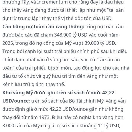
phương Tây, và Incrementum cho rằng đây là dấu hiệu
cho thấy vàng đang được tái thiết lập như một "tài sản
dự trữ trung lập" thay thế vị thế độc tôn của USD.
Cân bằng nợ toàn cầu căng thẳng:
tổng nợ toàn cầu
được báo cáo đã chạm 348.000 tỷ USD vào cuối năm
2025, trong đó nợ công của Mỹ vượt 39.000 tỷ USD.
Trong bối cảnh lợi suất trái phiếu chính phủ sau khi điều
chỉnh lạm phát vẫn ở vùng âm sâu, vai trò "tài sản an
toàn" của trái phiếu bị xói mòn, tạo động lực cho các nhà
đầu tư tổ chức và quỹ hưu trí tìm đến vàng như một
kênh lưu trữ giá trị thay thế.
Kho vàng Mỹ được ghi trên sổ sách ở mức 42,22
USD/ounce:
trên sổ sách của Bộ Tài chính Mỹ, vàng vẫn
được định giá ở mức 42,22 USD/ounce gần như không
thay đổi từ năm 1973. Điều này có nghĩa kho vàng hơn
8.000 tấn của Mỹ có giá trị sổ sách khoảng 11 tỷ USD,