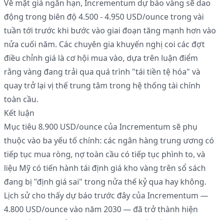
Về mặt giá ngắn hạn, Incrementum dự báo vàng sẽ dao
động trong biên độ 4.500 - 4.950 USD/ounce trong vài
tuần tới trước khi bước vào giai đoạn tăng mạnh hơn vào
nửa cuối năm. Các chuyên gia khuyến nghị coi các đợt
điều chỉnh giá là cơ hội mua vào, dựa trên luận điểm
rằng vàng đang trải qua quá trình "tái tiền tệ hóa" và
quay trở lại vị thế trung tâm trong hệ thống tài chính
toàn cầu.
Kết luận
Mục tiêu 8.900 USD/ounce của Incrementum sẽ phụ
thuộc vào ba yếu tố chính: các ngân hàng trung ương có
tiếp tục mua ròng, nợ toàn cầu có tiếp tục phình to, và
liệu Mỹ có tiến hành tái định giá kho vàng trên sổ sách
đang bị "định giá sai" trong nửa thế kỷ qua hay không.
Lịch sử cho thấy dự báo trước đây của Incrementum —
4.800 USD/ounce vào năm 2030 — đã trở thành hiện