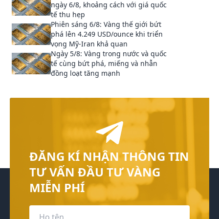
ngày 6/8, khoảng cách với giá quốc
tế thu hẹp
Phiên sáng 6/8: Vàng thế giới bứt
phá lên 4.249 USD/ounce khi triển
vọng Mỹ-Iran khả quan
Ngày 5/8: Vàng trong nước và quốc
tế cùng bứt phá, miếng và nhẫn
đồng loạt tăng mạnh
ĐĂNG KÍ NHẬN THÔNG TIN
TƯ VẤN ĐẦU TƯ VÀNG
MIỄN PHÍ