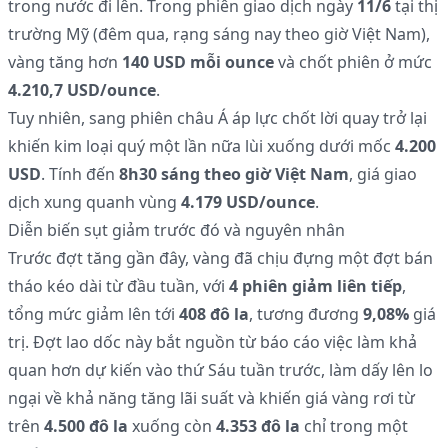
trong nước đi lên. Trong phiên giao dịch ngày
11/6
tại thị
trường Mỹ (đêm qua, rạng sáng nay theo giờ Việt Nam),
vàng tăng hơn
140 USD mỗi ounce
và chốt phiên ở mức
4.210,7 USD/ounce
.
Tuy nhiên, sang phiên châu Á áp lực chốt lời quay trở lại
khiến kim loại quý một lần nữa lùi xuống dưới mốc
4.200
USD
. Tính đến
8h30 sáng theo giờ Việt Nam
, giá giao
dịch xung quanh vùng
4.179 USD/ounce
.
Diễn biến sụt giảm trước đó và nguyên nhân
Trước đợt tăng gần đây, vàng đã chịu đựng một đợt bán
tháo kéo dài từ đầu tuần, với
4 phiên giảm liên tiếp
,
tổng mức giảm lên tới
408 đô la
, tương đương
9,08%
giá
trị. Đợt lao dốc này bắt nguồn từ báo cáo việc làm khả
quan hơn dự kiến vào thứ Sáu tuần trước, làm dấy lên lo
ngại về khả năng tăng lãi suất và khiến giá vàng rơi từ
trên
4.500 đô la
xuống còn
4.353 đô la
chỉ trong một