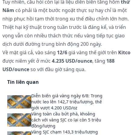
Tuy nhiên, câu hỏi còn lại là liệu diễn biến tăng hôm
thứ
Năm
có phải là một bước ngoặt thực sự hay chỉ là một
nhịp phục hồi tạm thời trong xu thế điều chỉnh lớn hơn.
Thiệt hại kỹ thuật trong tuần trước là đáng kể, và triển
vọng vẫn còn nhiều thách thức nếu vàng tiếp tục giao
dịch dưới đường trung bình động 200 ngày.
Về mặt giá cả, vào sáng
12/6
giá vàng thế giới trên
Kitco
được niêm yết ở mức
4.235 USD/ounce
, tăng
188
USD/ounce
so với đầu giờ sáng qua.
Tin liên quan
Diễn biến giá vàng ngày 6/8: Trong
nước leo lên 142,7 triệu/lượng, thế
giới vượt 4.200 USD/oz
Vàng toàn cầu bứt phá, khoảng
cách với vàng SJC co lại còn 5 triệu
đồng/lượng
Vàng SJC chạm 143,3 triệu/lượng