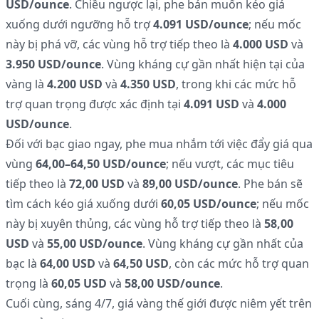
USD/ounce
. Chiều ngược lại, phe bán muốn kéo giá
xuống dưới ngưỡng hỗ trợ
4.091 USD/ounce
; nếu mốc
này bị phá vỡ, các vùng hỗ trợ tiếp theo là
4.000 USD
và
3.950 USD/ounce
. Vùng kháng cự gần nhất hiện tại của
vàng là
4.200 USD
và
4.350 USD
, trong khi các mức hỗ
trợ quan trọng được xác định tại
4.091 USD
và
4.000
USD/ounce
.
Đối với bạc giao ngay, phe mua nhắm tới việc đẩy giá qua
vùng
64,00–64,50 USD/ounce
; nếu vượt, các mục tiêu
tiếp theo là
72,00 USD
và
89,00 USD/ounce
. Phe bán sẽ
tìm cách kéo giá xuống dưới
60,05 USD/ounce
; nếu mốc
này bị xuyên thủng, các vùng hỗ trợ tiếp theo là
58,00
USD
và
55,00 USD/ounce
. Vùng kháng cự gần nhất của
bạc là
64,00 USD
và
64,50 USD
, còn các mức hỗ trợ quan
trọng là
60,05 USD
và
58,00 USD/ounce
.
Cuối cùng, sáng 4/7, giá vàng thế giới được niêm yết trên