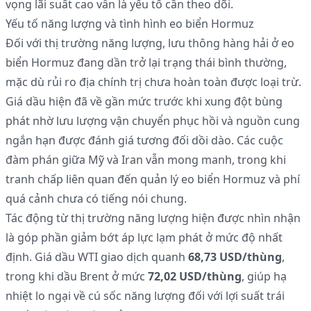
vọng lãi suất cao vẫn là yếu tố cần theo dõi.
Yếu tố năng lượng và tình hình eo biển Hormuz
Đối với thị trường năng lượng, lưu thông hàng hải ở eo
biển Hormuz đang dần trở lại trạng thái bình thường,
mặc dù rủi ro địa chính trị chưa hoàn toàn được loại trừ.
Giá dầu hiện đã về gần mức trước khi xung đột bùng
phát nhờ lưu lượng vận chuyển phục hồi và nguồn cung
ngắn hạn được đánh giá tương đối dồi dào. Các cuộc
đàm phán giữa Mỹ và Iran vẫn mong manh, trong khi
tranh chấp liên quan đến quản lý eo biển Hormuz và phí
quá cảnh chưa có tiếng nói chung.
Tác động từ thị trường năng lượng hiện được nhìn nhận
là góp phần giảm bớt áp lực lạm phát ở mức độ nhất
định. Giá dầu WTI giao dịch quanh
68,73 USD/thùng
,
trong khi dầu Brent ở mức
72,02 USD/thùng
, giúp hạ
nhiệt lo ngại về cú sốc năng lượng đối với lợi suất trái