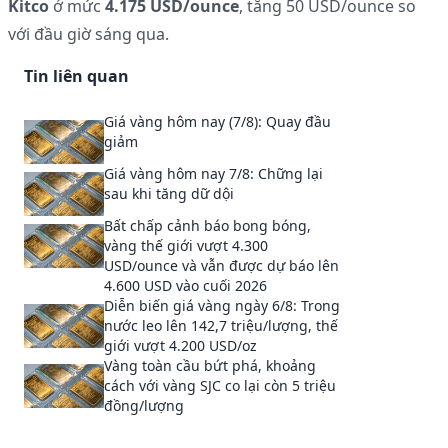
Kitco
ở mức
4.175 USD/ounce
, tăng 50 USD/ounce so
với đầu giờ sáng qua.
Tin liên quan
Giá vàng hôm nay (7/8): Quay đầu
giảm
Giá vàng hôm nay 7/8: Chững lại
sau khi tăng dữ dội
Bất chấp cảnh báo bong bóng,
vàng thế giới vượt 4.300
USD/ounce và vẫn được dự báo lên
4.600 USD vào cuối 2026
Diễn biến giá vàng ngày 6/8: Trong
nước leo lên 142,7 triệu/lượng, thế
giới vượt 4.200 USD/oz
Vàng toàn cầu bứt phá, khoảng
cách với vàng SJC co lại còn 5 triệu
đồng/lượng