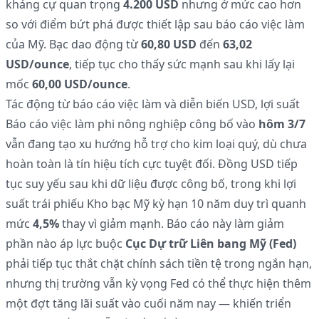
kháng cự quan trọng
4.200 USD
nhưng ở mức cao hơn
so với điểm bứt phá được thiết lập sau báo cáo việc làm
của Mỹ. Bạc dao động từ
60,80 USD
đến
63,02
USD/ounce
, tiếp tục cho thấy sức mạnh sau khi lấy lại
mốc
60,00 USD/ounce
.
Tác động từ báo cáo việc làm và diễn biến USD, lợi suất
Báo cáo việc làm phi nông nghiệp công bố vào
hôm 3/7
vẫn đang tạo xu hướng hỗ trợ cho kim loại quý, dù chưa
hoàn toàn là tín hiệu tích cực tuyệt đối. Đồng USD tiếp
tục suy yếu sau khi dữ liệu được công bố, trong khi lợi
suất trái phiếu Kho bạc Mỹ kỳ hạn 10 năm duy trì quanh
mức
4,5%
thay vì giảm mạnh. Báo cáo này làm giảm
phần nào áp lực buộc
Cục Dự trữ Liên bang Mỹ (Fed)
phải tiếp tục thắt chặt chính sách tiền tệ trong ngắn hạn,
nhưng thị trường vẫn kỳ vọng Fed có thể thực hiện thêm
một đợt tăng lãi suất vào cuối năm nay — khiến triển