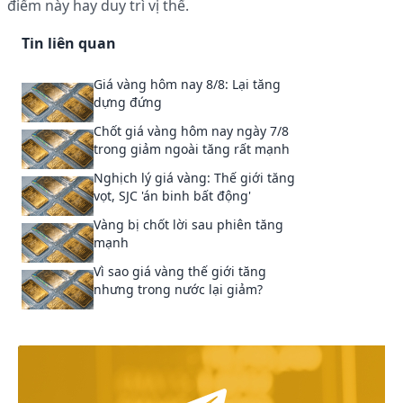
điểm này hay duy trì vị thế.
Tin liên quan
Giá vàng hôm nay 8/8: Lại tăng
dựng đứng
Chốt giá vàng hôm nay ngày 7/8
trong giảm ngoài tăng rất mạnh
Nghịch lý giá vàng: Thế giới tăng
vọt, SJC 'án binh bất động'
Vàng bị chốt lời sau phiên tăng
mạnh
Vì sao giá vàng thế giới tăng
nhưng trong nước lại giảm?