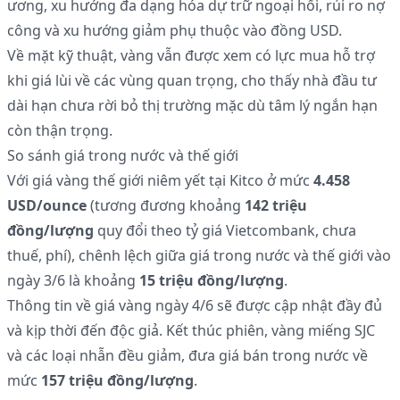
ương, xu hướng đa dạng hóa dự trữ ngoại hối, rủi ro nợ
công và xu hướng giảm phụ thuộc vào đồng USD.
Về mặt kỹ thuật, vàng vẫn được xem có lực mua hỗ trợ
khi giá lùi về các vùng quan trọng, cho thấy nhà đầu tư
dài hạn chưa rời bỏ thị trường mặc dù tâm lý ngắn hạn
còn thận trọng.
So sánh giá trong nước và thế giới
Với giá vàng thế giới niêm yết tại Kitco ở mức
4.458
USD/ounce
(tương đương khoảng
142 triệu
đồng/lượng
quy đổi theo tỷ giá Vietcombank, chưa
thuế, phí), chênh lệch giữa giá trong nước và thế giới vào
ngày 3/6 là khoảng
15 triệu đồng/lượng
.
Thông tin về giá vàng ngày 4/6 sẽ được cập nhật đầy đủ
và kịp thời đến độc giả. Kết thúc phiên, vàng miếng SJC
và các loại nhẫn đều giảm, đưa giá bán trong nước về
mức
157 triệu đồng/lượng
.