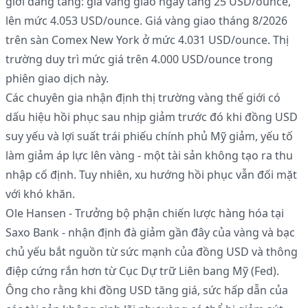
giới đang tăng: giá vàng giao ngay tăng 25 USD/ounce,
lên mức 4.053 USD/ounce. Giá vàng giao tháng 8/2026
trên sàn Comex New York ở mức 4.031 USD/ounce. Thị
trường duy trì mức giá trên 4.000 USD/ounce trong
phiên giao dịch này.
Các chuyên gia nhận định thị trường vàng thế giới có
dấu hiệu hồi phục sau nhịp giảm trước đó khi đồng USD
suy yếu và lợi suất trái phiếu chính phủ Mỹ giảm, yếu tố
làm giảm áp lực lên vàng - một tài sản không tạo ra thu
nhập cố định. Tuy nhiên, xu hướng hồi phục vẫn đối mặt
với khó khăn.
Ole Hansen - Trưởng bộ phận chiến lược hàng hóa tại
Saxo Bank - nhận định đà giảm gần đây của vàng và bạc
chủ yếu bắt nguồn từ sức mạnh của đồng USD và thông
điệp cứng rắn hơn từ Cục Dự trữ Liên bang Mỹ (Fed).
Ông cho rằng khi đồng USD tăng giá, sức hấp dẫn của