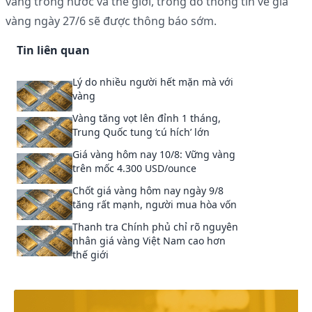
vàng trong nước và thế giới, trong đó thông tin về giá
vàng ngày 27/6 sẽ được thông báo sớm.
Tin liên quan
Lý do nhiều người hết mặn mà với
vàng
Vàng tăng vọt lên đỉnh 1 tháng,
Trung Quốc tung ‘cú hích’ lớn
Giá vàng hôm nay 10/8: Vững vàng
trên mốc 4.300 USD/ounce
Chốt giá vàng hôm nay ngày 9/8
tăng rất mạnh, người mua hòa vốn
Thanh tra Chính phủ chỉ rõ nguyên
nhân giá vàng Việt Nam cao hơn
thế giới