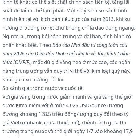
kinh tế khác có thể siết chặt chính sách tiền tệ, tăng lãi
suất để kiềm chế lạm phát. Một số ý kiến so sánh tình
hình hiện tại với kịch bản tiêu cực của năm 2013, khi xu
hướng đi xuống rõ rệt chứ không chỉ là dao động ngang.
Ngược lại, trong bối cảnh trung và dài hạn, tình hình có
phần khác biệt. Theo
Báo cáo Nhà đầu tư công toàn cầu
năm 2026 của Diễn đàn Định chế Tiền tệ và Tài chính Chính
thức (OMFIF)
, mặc dù giá vàng neo ở mức cao, các ngân
hàng trung ương vẫn duy trì vị thế với kim loại quý này,
không có xu hướng rút lui.
So sánh giá trong nước và quốc tế
Với giá vàng trong nước giảm mạnh và giá vàng thế giới
được Kitco niêm yết ở mức 4.025 USD/ounce (tương
đương khoảng 128,5 triệu đồng/lượng quy đổi theo tỷ
giá Vietcombank, chưa thuế, phí), chênh lệch giữa thị
trường trong nước và thế giới ngày 1/7 vào khoảng 17,9