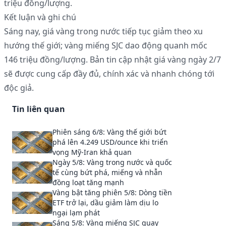
triệu đồng/lượng.
Kết luận và ghi chú
Sáng nay, giá vàng trong nước tiếp tục giảm theo xu
hướng thế giới; vàng miếng SJC dao động quanh mốc
146 triệu đồng/lượng. Bản tin cập nhật giá vàng ngày 2/7
sẽ được cung cấp đầy đủ, chính xác và nhanh chóng tới
độc giả.
Tin liên quan
Phiên sáng 6/8: Vàng thế giới bứt
phá lên 4.249 USD/ounce khi triển
vọng Mỹ-Iran khả quan
Ngày 5/8: Vàng trong nước và quốc
tế cùng bứt phá, miếng và nhẫn
đồng loạt tăng mạnh
Vàng bật tăng phiên 5/8: Dòng tiền
ETF trở lại, dầu giảm làm dịu lo
ngại lạm phát
Sáng 5/8: Vàng miếng SJC quay