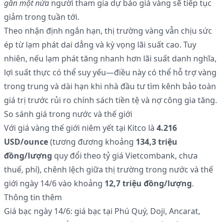
gần một nửa
người tham gia dự báo giá vàng sẽ tiếp tục
giảm trong tuần tới.
Theo nhận định ngắn hạn, thị trường vàng vẫn chịu sức
ép từ lạm phát dai dẳng và kỳ vọng lãi suất cao. Tuy
nhiên, nếu lạm phát tăng nhanh hơn lãi suất danh nghĩa,
lợi suất thực có thể suy yếu—điều này có thể hỗ trợ vàng
trong trung và dài hạn khi nhà đầu tư tìm kênh bảo toàn
giá trị trước rủi ro chính sách tiền tệ và nợ công gia tăng.
So sánh giá trong nước và thế giới
Với giá vàng thế giới niêm yết tại Kitco là
4.216
USD/ounce
(tương đương khoảng
134,3 triệu
đồng/lượng
quy đổi theo tỷ giá Vietcombank, chưa
thuế, phí), chênh lệch giữa thị trường trong nước và thế
giới ngày 14/6 vào khoảng
12,7 triệu đồng/lượng
.
Thông tin thêm
Giá bạc ngày 14/6: giá bạc tại Phú Quý, Doji, Ancarat,