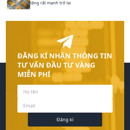
tăng rất mạnh trở lại
ĐĂNG KÍ NHẬN THÔNG TIN
TƯ VẤN ĐẦU TƯ VÀNG
MIỄN PHÍ
Đăng kí