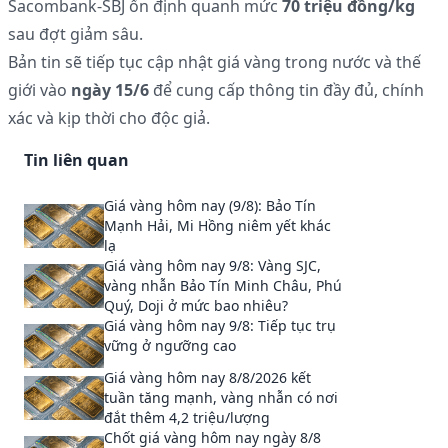
Sacombank-SBJ ổn định quanh mức
70 triệu đồng/kg
sau đợt giảm sâu.
Bản tin sẽ tiếp tục cập nhật giá vàng trong nước và thế
giới vào
ngày 15/6
để cung cấp thông tin đầy đủ, chính
xác và kịp thời cho độc giả.
Tin liên quan
Giá vàng hôm nay (9/8): Bảo Tín
Mạnh Hải, Mi Hồng niêm yết khác
lạ
Giá vàng hôm nay 9/8: Vàng SJC,
vàng nhẫn Bảo Tín Minh Châu, Phú
Quý, Doji ở mức bao nhiêu?
Giá vàng hôm nay 9/8: Tiếp tục trụ
vững ở ngưỡng cao
Giá vàng hôm nay 8/8/2026 kết
tuần tăng mạnh, vàng nhẫn có nơi
đắt thêm 4,2 triệu/lượng
Chốt giá vàng hôm nay ngày 8/8