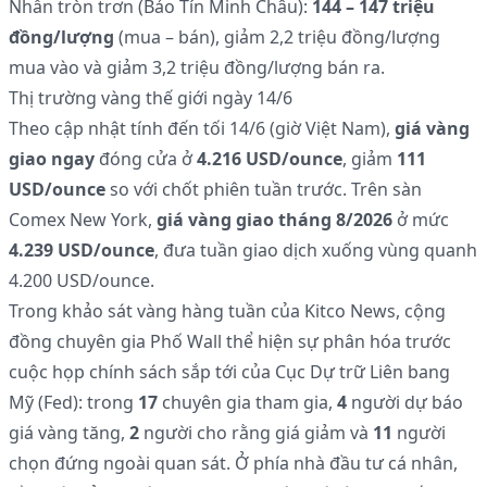
Nhẫn tròn trơn (Bảo Tín Minh Châu):
144 – 147 triệu
đồng/lượng
(mua – bán), giảm 2,2 triệu đồng/lượng
mua vào và giảm 3,2 triệu đồng/lượng bán ra.
Thị trường vàng thế giới ngày 14/6
Theo cập nhật tính đến tối 14/6 (giờ Việt Nam),
giá vàng
giao ngay
đóng cửa ở
4.216 USD/ounce
, giảm
111
USD/ounce
so với chốt phiên tuần trước. Trên sàn
Comex New York,
giá vàng giao tháng 8/2026
ở mức
4.239 USD/ounce
, đưa tuần giao dịch xuống vùng quanh
4.200 USD/ounce.
Trong khảo sát vàng hàng tuần của Kitco News, cộng
đồng chuyên gia Phố Wall thể hiện sự phân hóa trước
cuộc họp chính sách sắp tới của Cục Dự trữ Liên bang
Mỹ (Fed): trong
17
chuyên gia tham gia,
4
người dự báo
giá vàng tăng,
2
người cho rằng giá giảm và
11
người
chọn đứng ngoài quan sát. Ở phía nhà đầu tư cá nhân,