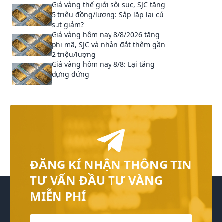
Giá vàng thế giới sôi sục, SJC tăng
5 triệu đồng/lượng: Sắp lặp lại cú
sụt giảm?
Giá vàng hôm nay 8/8/2026 tăng
phi mã, SJC và nhẫn đắt thêm gần
2 triệu/lượng
Giá vàng hôm nay 8/8: Lại tăng
dựng đứng
ĐĂNG KÍ NHẬN THÔNG TIN
TƯ VẤN ĐẦU TƯ VÀNG
MIỄN PHÍ