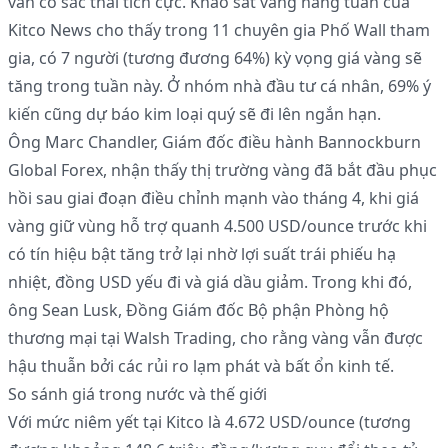
vẫn có sắc thái tích cực. Khảo sát vàng hàng tuần của
Kitco News cho thấy trong 11 chuyên gia Phố Wall tham
gia, có 7 người (tương đương 64%) kỳ vọng giá vàng sẽ
tăng trong tuần này. Ở nhóm nhà đầu tư cá nhân, 69% ý
kiến cũng dự báo kim loại quý sẽ đi lên ngắn hạn.
Ông Marc Chandler, Giám đốc điều hành Bannockburn
Global Forex, nhận thấy thị trường vàng đã bắt đầu phục
hồi sau giai đoạn điều chỉnh mạnh vào tháng 4, khi giá
vàng giữ vùng hỗ trợ quanh 4.500 USD/ounce trước khi
có tín hiệu bật tăng trở lại nhờ lợi suất trái phiếu hạ
nhiệt, đồng USD yếu đi và giá dầu giảm. Trong khi đó,
ông Sean Lusk, Đồng Giám đốc Bộ phận Phòng hộ
thương mại tại Walsh Trading, cho rằng vàng vẫn được
hậu thuẫn bởi các rủi ro lạm phát và bất ổn kinh tế.
So sánh giá trong nước và thế giới
Với mức niêm yết tại Kitco là 4.672 USD/ounce (tương