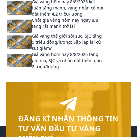
Giá vàng hôm nay 8/8/2026 kết
tuần tăng mạnh, vàng nhẫn có nơi
đắt thêm 4,2 triệu/lượng
Chốt giá vàng hôm nay ngày 8/8
tăng rất mạnh trở lại
Giá vàng thế giới sôi sục, SJC tăng
5 triệu đồng/lượng: Sắp lặp lại cú
sụt giảm?
Giá vàng hôm nay 8/8/2026 tăng
phi mã, SJC và nhẫn đắt thêm gần
2 triệu/lượng
ĐĂNG KÍ NHẬN THÔNG TIN
TƯ VẤN ĐẦU TƯ VÀNG