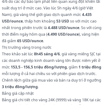
4/6 do các dự báo lạm phát liên quan xung đột khiến lãi
suất duy trì ở mức cao. Vào lúc 5h ngày 4/6 (giờ Việt
Nam), giá vàng thế giới giao dịch quanh mức
4.435
USD/ounce
, thấp hơn khoảng
53 USD
so với mức cao
nhất trong phiên trước là
4.488 USD/ounce
. So với cùng
thời điểm ngày hôm qua (
4.490 USD/ounce
), vàng hiện
đã giảm
65 USD/ounce
.
Thị trường vàng trong nước
Theo khảo sát lúc
8h45 sáng 4/6
, giá vàng miếng SJC tại
các doanh nghiệp kinh doanh vàng lớn được niêm yết ở
mức
153,5 - 156,5 triệu đồng/lượng
, giảm
1 triệu đồng
mỗi lượng ở cả hai chiều so với phiên giao dịch trước.
Chênh lệch giữa giá mua vào và bán ra duy trì ở ngưỡng
3 triệu đồng/lượng
.
Bảng giá cập nhật
Bảng giá chi tiết cho vàng 24K (9999) và vàng 18K tại các